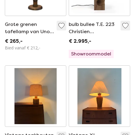
Grote grenen
bulb bullee T.E. 223
tafellamp van Uno
Christien
& Östen Kristiansson
Meindertsma
€ 265,-
€ 2.995,-
voor Luxus, Zweden
limited edition
Bied vanaf € 212,-
09/10
Showroommodel