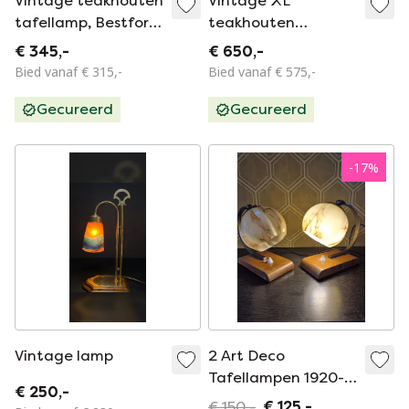
Vintage teakhouten
Vintage XL
tafellamp, Bestform
teakhouten
‘70
tafellamp, Dyrlund
€ 345,-
€ 650,-
‘80
Bied vanaf € 315,-
Bied vanaf € 575,-
Gecureerd
Gecureerd
-
17
%
Vintage lamp
2 Art Deco
Tafellampen 1920-
€ 250,-
1940
€ 150,-
€ 125,-