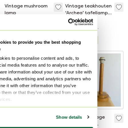
Vintage mushroom
Vintage teakhouten
lamp
‘Archea’ tafellamp,
Domus ‘70
€ 195,-
€ 450,-
Bied vanaf € 117,-
Bied vanaf € 425,-
Gecureerd
kies to provide you the best shopping
e
kies to personalise content and ads, to
-
32
%
ial media features and to analyse our traffic.
are information about your use of our site with
 media, advertising and analytics partners who
e it with other information that you’ve
o them or that they’ve collected from your use
rvices.
Klassieke houten
Een paar vintage
Show details
tafellamp,
I.M.T. houten