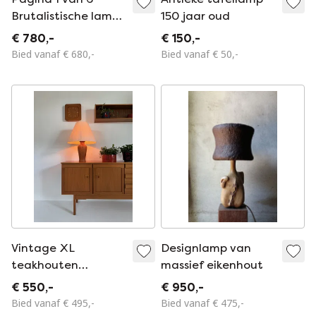
Brutalistische lamp
150 jaar oud
van hout en raffia,
€ 780,-
€ 150,-
gesigneerd
Bied vanaf € 680,-
Bied vanaf € 50,-
Delsinne, België,
jaren 60.
Vintage XL
Designlamp van
teakhouten
massief eikenhout
tafellamp, Dyrlund
€ 550,-
€ 950,-
‘80
Bied vanaf € 495,-
Bied vanaf € 475,-