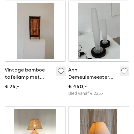
Vintage bamboe
Ann
tafellamp met
Demeulemeester
rietpanelen, jaren
Lampen
€ 75,-
€ 450,-
60
Bied vanaf € 225,-