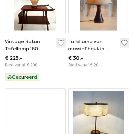
Vintage Rotan
Tafellamp van
Tafellamp ‘60
massief hout in
Scandinavische stijl
€ 225,-
€ 30,-
- midden 20e eeuw
Bied vanaf € 200,-
Bied vanaf € 20,-
Gecureerd