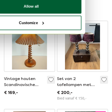
gedraaide voet,
lampen uit de jaren
€ 95,-
€ 65,-
€ 120,-
Allow all
vintage
70/80.
Bied vanaf € 20,-
Customize
Vintage houten
Set van 2
Scandinavische
tafellampen met
sculptuur tafellamp
velourse kap
€ 169,-
€ 200,-
Bied vanaf € 150,-