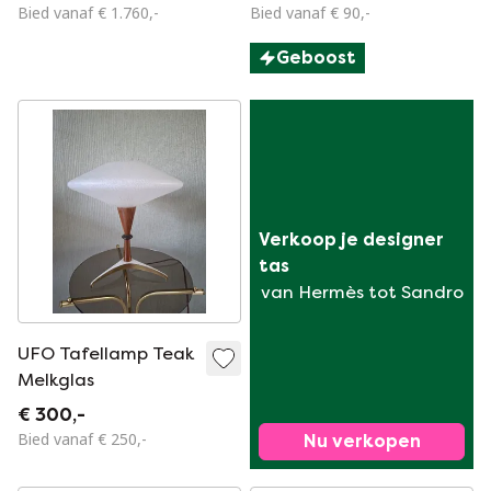
teakhout en
Bied vanaf € 1.760,-
Bied vanaf € 90,-
messing, Italië
Geboost
Verkoop je designer 
tas
van Hermès tot Sandro
UFO Tafellamp Teak
Melkglas
€ 300,-
Bied vanaf € 250,-
Nu verkopen