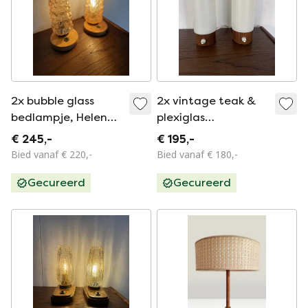
2x bubble glass
2x vintage teak &
bedlampje, Helena
plexiglas
Tynell, Glashütte
bedlampjes ‘60
€ 245,-
€ 195,-
Limburg ‘60
Bied vanaf € 220,-
Bied vanaf € 180,-
Gecureerd
Gecureerd