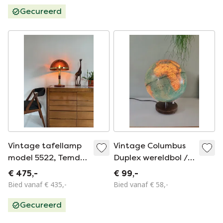
Gecureerd
Vintage tafellamp
Vintage Columbus
model 5522, Temde
Duplex wereldbol /
Leuchten ‘70
globe lamp, Paul
€ 475,-
€ 99,-
Oestergaard, jaren
Bied vanaf € 435,-
Bied vanaf € 58,-
'80
Gecureerd