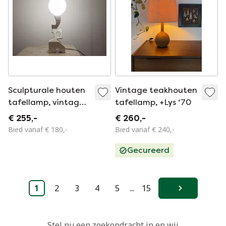
Sculpturale houten
Vintage teakhouten
tafellamp, vintage
tafellamp, +Lys ‘70
handgemaakte,
€ 255,-
€ 260,-
witgekalkte
Bied vanaf € 180,-
Bied vanaf € 240,-
essenhouten
Gecureerd
brutalistische lamp,
organisch moderne
nachtlamp.
1
2
3
4
5
...
15
Volgende
Stel nu een zoekopdracht in en wij