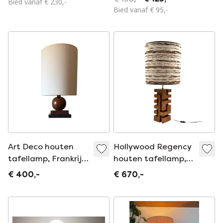
Bied vanaf € 230,-
Bied vanaf € 95,-
Art Deco houten
Hollywood Regency
tafellamp, Frankrijk
houten tafellamp,
ca. jaren 1930
Frankrijk jaren 70
€ 400,-
€ 670,-