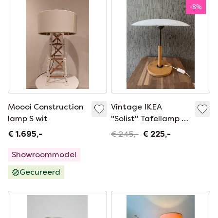
-
8
%
Moooi Construction
Vintage IKEA
lamp S wit
"Solist" Tafellamp –
Karin Möbring
€ 1.695,-
€ 245,-
€ 225,-
Design – Jaren '90
Showroommodel
Gecureerd