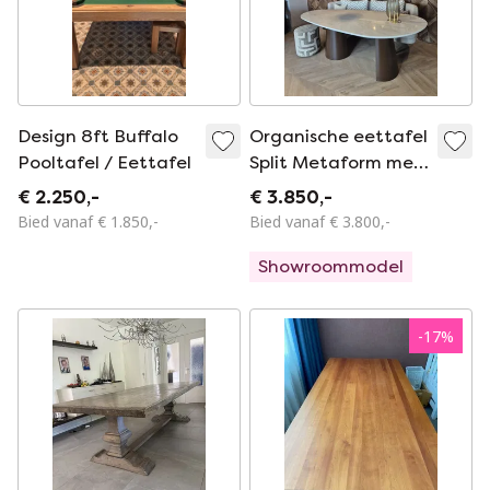
Design 8ft Buffalo
Organische eettafel
Pooltafel / Eettafel
Split Metaform met
keramiek blad
€ 2.250,-
€ 3.850,-
Bied vanaf € 1.850,-
Bied vanaf € 3.800,-
Showroommodel
-
17
%