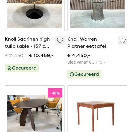
Knoll Saarinen high
Knoll Warren
tulip table - 137 cm -
Platner eettafel
brown emperador
€ 11.450,-
€ 10.459,-
€ 4.450,-
Bied vanaf € 3.115,-
Gecureerd
Gecureerd
-
40
%