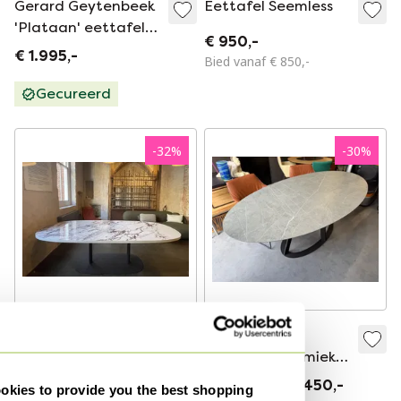
Gerard Geytenbeek
Eettafel Seemless
'Plataan' eettafel
€ 950,-
vintage
€ 1.995,-
Bied vanaf € 850,-
Gecureerd
-
32
%
-
30
%
Leolux Toveri Dining
Harvink Fier
tafel 260 x 120
eettafel Keramiek
NIEUW
Blad
€ 5.895,-
€ 3.995,-
€ 3.495,-
€ 2.450,-
kies to provide you the best shopping