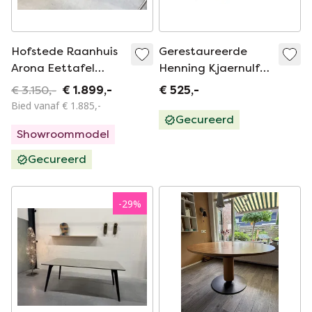
Hofstede Raanhuis
Gerestaureerde
Arona Eettafel
Henning Kjaernulf
Deens Ovaal
Voor Vejle
€ 3.150,-
€ 1.899,-
€ 525,-
190x100
Verlengbare
Bied vanaf € 1.885,-
Eettafel Vierkant
Gecureerd
Showroommodel
Deens Vintage
Gecureerd
-
29
%