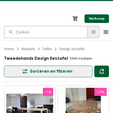
Verkoop
Zoeken
Home
Meubels
Tafels
Design Eettafel
Tweedehands Design Eettafel
5944 resultaten
Sorteren en filteren
-
1
%
-
17
%