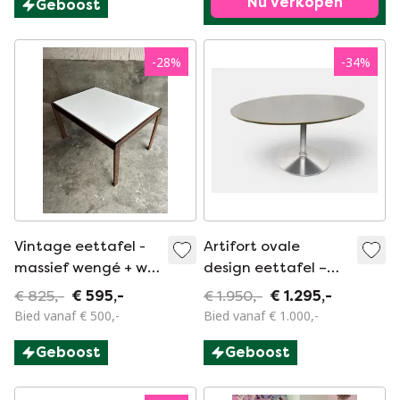
Nu verkopen
Geboost
-
28
%
-
34
%
Vintage eettafel -
Artifort ovale
massief wengé + wit
design eettafel –
blad - Pastoe stijl
ontwerp Pierre
€ 825,-
€ 595,-
€ 1.950,-
€ 1.295,-
Paulin
Bied vanaf € 500,-
Bied vanaf € 1.000,-
Geboost
Geboost