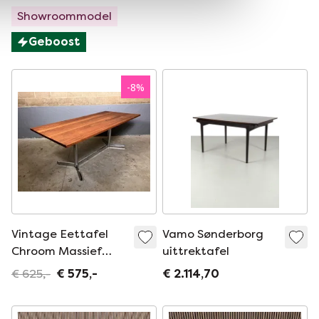
Showroommodel
Geboost
-
8
%
Vintage Eettafel
Vamo Sønderborg
Chroom Massief
uittrektafel
kersen industrieel
€ 625,-
€ 575,-
€ 2.114,70