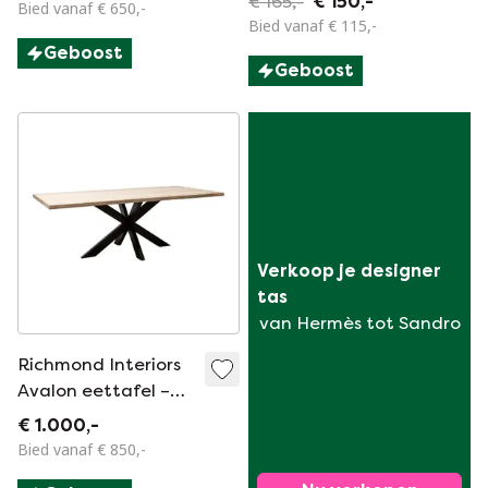
€ 165,-
€ 150,-
Bied vanaf € 650,-
160 cm
Bied vanaf € 115,-
Geboost
Geboost
Verkoop je designer 
tas
van Hermès tot Sandro
Richmond Interiors
Avalon eettafel –
230 × 100 cm |
€ 1.000,-
Gloednieuw |
Bied vanaf € 850,-
Originele verpakking