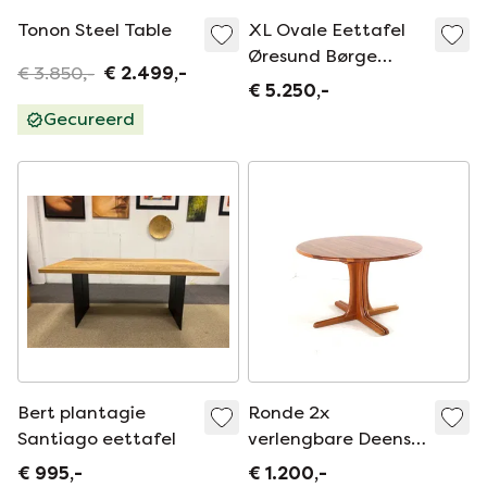
Tonon Steel Table
XL Ovale Eettafel
Øresund Børge
€ 3.850,-
€ 2.499,-
Mogensen
€ 5.250,-
Uitschuifbaar Eiken
Gecureerd
Bert plantagie
Ronde 2x
Santiago eettafel
verlengbare Deense
eettafel vintage
€ 995,-
€ 1.200,-