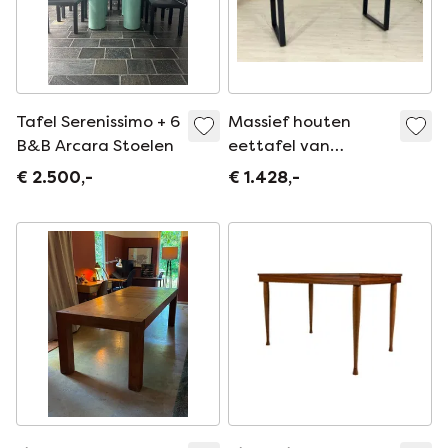
Tafel Serenissimo + 6
Massief houten
B&B Arcara Stoelen
eettafel van
walnoothout / Tafel
€ 2.500,-
€ 1.428,-
/ Eettafel /
Vergadertafel /
Woonkamertafel /
220 cm breed