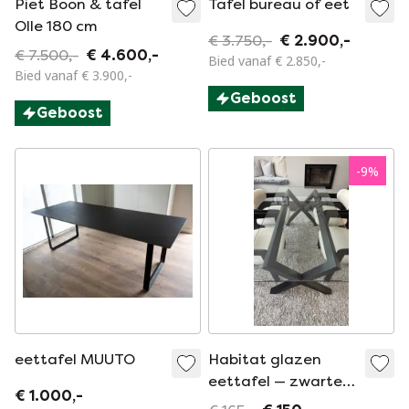
Piet Boon & tafel
Tafel bureau of eet
Olle 180 cm
€ 3.750,-
€ 2.900,-
€ 7.500,-
€ 4.600,-
Bied vanaf € 2.850,-
Bied vanaf € 3.900,-
Geboost
Geboost
-
9
%
eettafel MUUTO
Habitat glazen
eettafel — zwarte
€ 1.000,-
sculpturale X-voet,