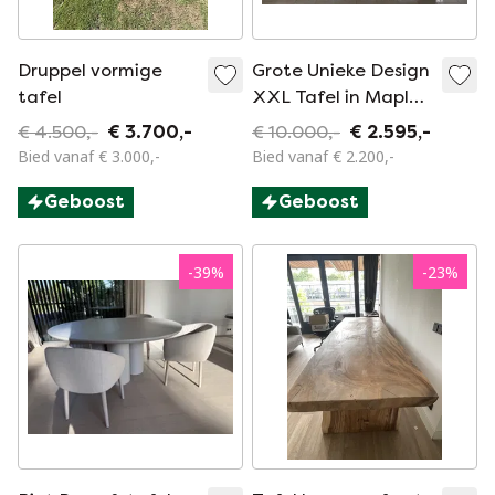
Druppel vormige
Grote Unieke Design
tafel
XXL Tafel in Maple
Hout Custom made!
€ 4.500,-
€ 3.700,-
€ 10.000,-
€ 2.595,-
Bied vanaf € 3.000,-
Bied vanaf € 2.200,-
Geboost
Geboost
-
39
%
-
23
%