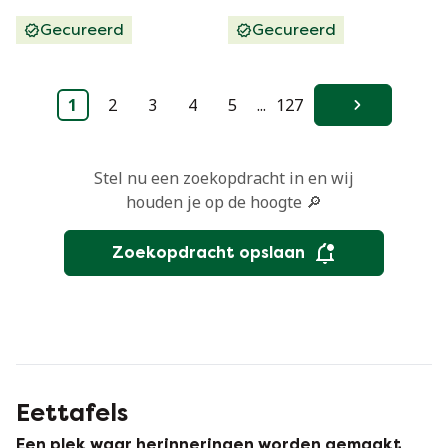
Gecureerd
Gecureerd
1
2
3
4
5
...
127
Volgende
Stel nu een zoekopdracht in en wij
houden je op de hoogte 🔎
Zoekopdracht opslaan
Eettafels
Een plek waar herinneringen worden gemaakt