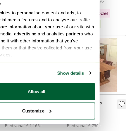
Bied vanaf € 2.449,-
e
Showroommodel
kies to personalise content and ads, to
Showroommodel
Gecureerd
ial media features and to analyse our traffic.
Gecureerd
are information about your use of our site with
 media, advertising and analytics partners who
e it with other information that you’ve
o them or that they’ve collected from your use
rvices.
Show details
Allow all
Tundra eettafel –
Super gave (als
massief teak
nieuw) eiken
Customize
eettafel met 8
€ 1.265,-
€ 850,-
stoelen!!
Bied vanaf € 1.165,-
Bied vanaf € 750,-