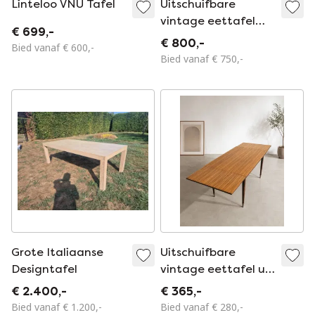
Linteloo VNU Tafel
Uitschuifbare
vintage eettafel
€ 699,-
ontworpen door M.
€ 800,-
Bied vanaf € 600,-
Grabiński, Polen,
Bied vanaf € 750,-
jaren 60
Grote Italiaanse
Uitschuifbare
Designtafel
vintage eettafel uit
de jaren 60
€ 2.400,-
€ 365,-
Bied vanaf € 1.200,-
Bied vanaf € 280,-