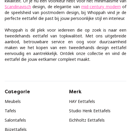
kwaliteit. Of je nu een voorkeur hebt voor het minimalisme van
Scandinavisch
design, de elegantie van
mid-century modern
of
de speelsheid van postmodern design, bij Whoppah vind je de
perfecte eettafel die past bij jouw persoonlijke stijl en interieur.
Whoppah is dé plek voor iedereen die op zoek is naar een
tweedehands eettafel van topkwaliteit. Met ons uitgebreide
aanbod, betrouwbare service en oog voor duurzaamheid
maken we het kopen van een tweedehands design eettafel
eenvoudig en aantrekkelijk. Ontdek onze collectie en vind de
eettafel die jouw eetkamer compleet maakt.
Categorie
Merk
Meubels
HAY Eettafels
Tafels
Studio Henk Eettafels
Salontafels
Eichholtz Eettafels
Bijzettafels