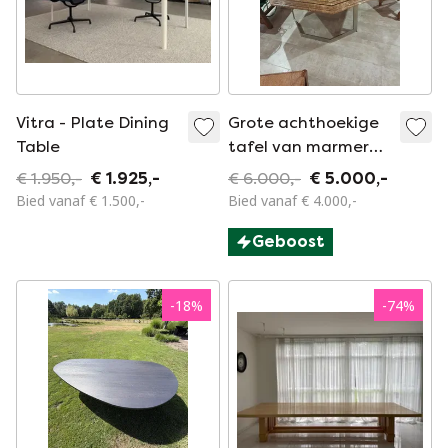
Vitra - Plate Dining
Grote achthoekige
Table
tafel van marmer
met marqueterie –
€ 1.950,-
€ 1.925,-
€ 6.000,-
€ 5.000,-
200 × 150 cm
Bied vanaf € 1.500,-
Bied vanaf € 4.000,-
Geboost
-
18
%
-
74
%