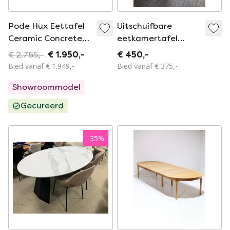
Pode Hux Eettafel
Uitschuifbare
Ceramic Concrete
eetkamertafel
200x100
Caldera Leolux 125 x
€ 2.765,-
€ 1.950,-
€ 450,-
150 (210)
Bied vanaf € 1.949,-
Bied vanaf € 375,-
Showroommodel
Gecureerd
-
35
%