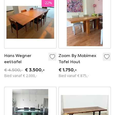
-
22
%
Hans Wegner
Zoom By Mobimex
eettafel
Tafel Hout
€ 4.500,-
€ 3.500,-
€ 1.750,-
Bied vanaf € 2.000,-
Bied vanaf € 875,-