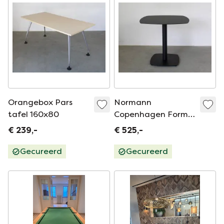
Orangebox Pars
Normann
tafel 160x80
Copenhagen Form
cafe table design
€ 239,-
€ 525,-
Simon Legald
Gecureerd
Gecureerd