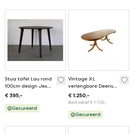
Stua tafel Lau rond
Vintage XL
100cm design Jesus
verlengbare Deense
Gasca
eettafel, jaren ‘60
€ 395,-
€ 1.250,-
Bied vanaf € 1.150,-
Gecureerd
Gecureerd