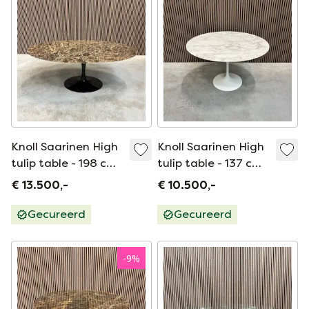
Knoll Saarinen High
Knoll Saarinen High
tulip table - 198 cm -
tulip table - 137 cm -
brown emperador
arebescato
€ 13.500,-
€ 10.500,-
Gecureerd
Gecureerd
-
9
%