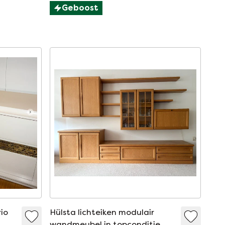
Geboost
rio
Hülsta lichteiken modulair
wandmeubel in topconditie