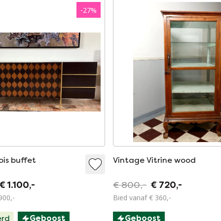
-
27
%
is buffet
Vintage Vitrine wood
€ 1.100,-
€ 800,-
€ 720,-
900,-
Bied vanaf € 360,-
erd
Geboost
Geboost