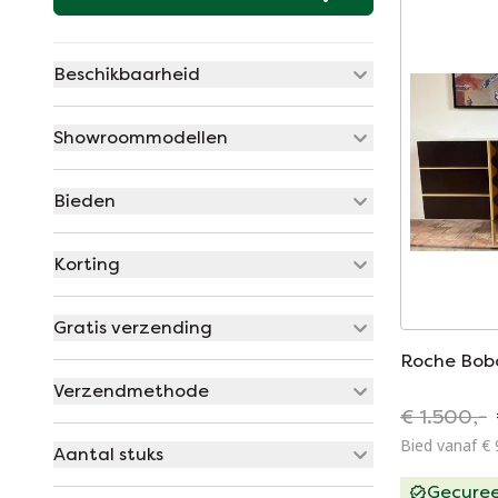
Beschikbaarheid
Showroommodellen
Bieden
Korting
Gratis verzending
Roche Bobo
Verzendmethode
€ 1.500,-
Bied vanaf € 
Aantal stuks
Gecure