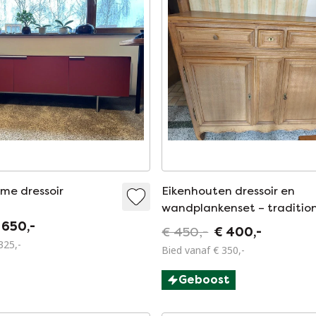
me dressoir
Eikenhouten dressoir en
wandplankenset – traditio
stijl
 650,-
€ 450,-
€ 400,-
325,-
Bied vanaf € 350,-
Geboost