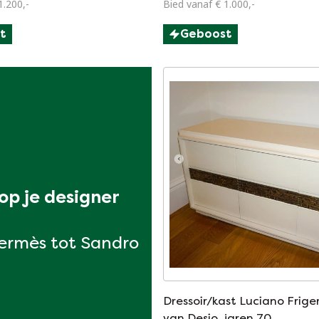
1.200,-
Bied vanaf € 1.000,-
t
Geboost
p je designer 
ermès tot Sandro
Dressoir/kast Luciano Frige
van Desio, jaren 70