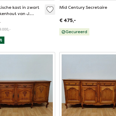
tische kast in zwart
Mid Century Secretaire
ikenhout van J.
voor Mi België circa
€ 475,-
-
9.000,-
Gecureerd
t