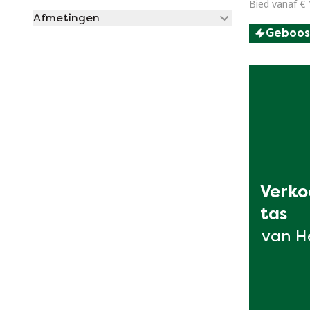
Bied vanaf € 
Afmetingen
Geboos
Verkoo
tas
van H