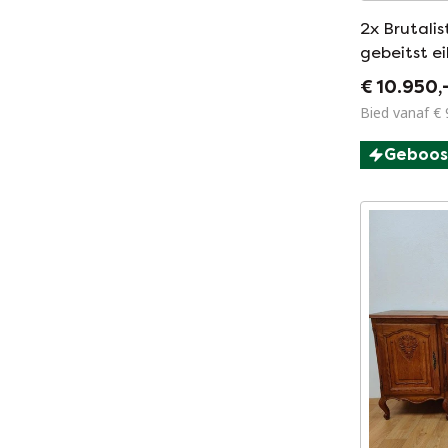
2x Brutalis
gebeitst e
Batenburg 
€ 10.950,
1969
Bied vanaf € 
Geboos