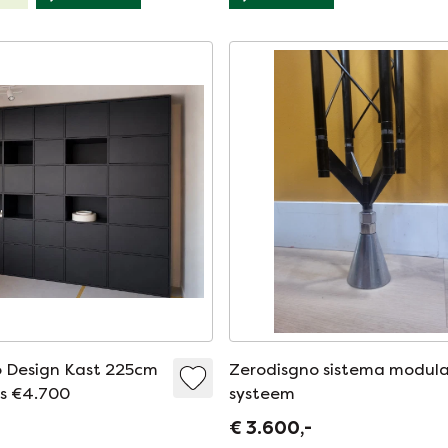
o Design Kast 225cm
Zerodisgno sistema modula
js €4.700
systeem
€ 3.600,-