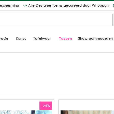
escherming
Alle Designer items gecureerd door Whoppah
ratie
Kunst
Tafelwaar
Tassen
Showroommodellen
-
24
%