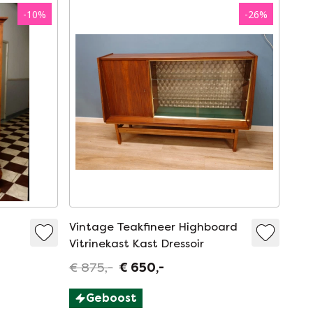
-
10
%
-
26
%
Vintage Teakfineer Highboard
Vitrinekast Kast Dressoir
€ 875,-
€ 650,-
Geboost