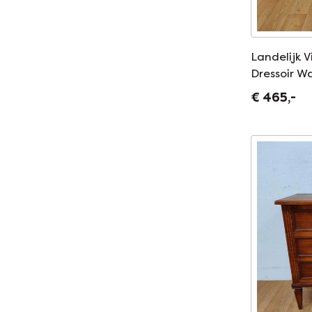
Landelijk 
Dressoir W
505
€ 465,-