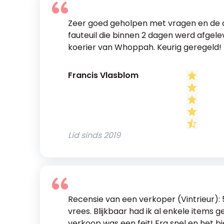
Zeer goed geholpen met vragen en de
fauteuil die binnen 2 dagen werd afgel
koerier van Whoppah. Keurig geregeld! I
Francis Vlasblom
Lid sinds
2019
Recensie van een verkoper (Vintrieur): 
vrees. Blijkbaar had ik al enkele item
verkoop was een feit! Erg snel en het 