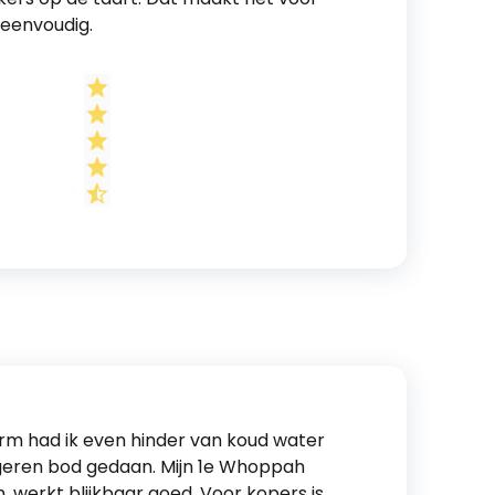
 eenvoudig.
form had ik even hinder van koud water
eigeren bod gedaan. Mijn 1e Whoppah
 werkt blijkbaar goed. Voor kopers is