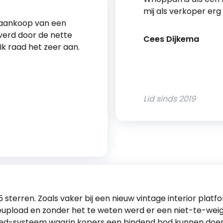
mij als verkoper erg
 aankoop van een
everd door de nette
Cees Dijkema
k raad het zeer aan.
Lid sinds
2019
5 sterren. Zoals vaker bij een nieuw vintage interior plat
s geupload en zonder het te weten werd er een niet-te-w
bied-systeem waarin kopers een bindend bod kunnen doen,