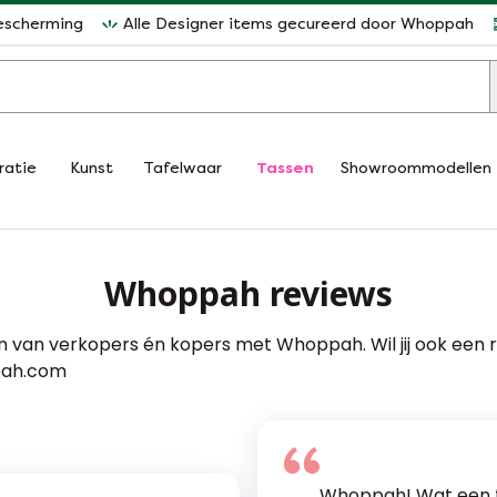
escherming
Alle Designer items gecureerd door Whoppah
ratie
Kunst
Tafelwaar
Tassen
Showroommodellen
Whoppah reviews
en van verkopers én kopers met Whoppah. Wil jij ook een 
pah.com
Whoppah! Wat een te