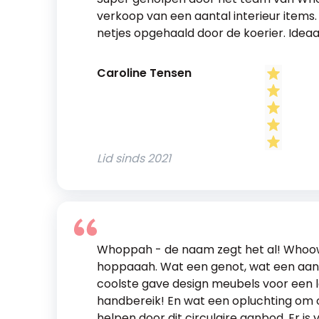
verkoop van een aantal interieur items.
netjes opgehaald door de koerier. Ideaal
Caroline Tensen
Lid sinds
2021
Whoppah - de naam zegt het al! Who
hoppaaah. Wat een genot, wat een aan
coolste gave design meubels voor een l
handbereik! En wat een opluchting om 
helpen door dit circulaire aanbod. Er is