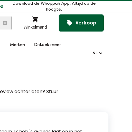
Download de Whoppah App. Altijd op de
hoogte.
Verkoop
Winkelmand
Merken
Ontdek meer
NL
review achterlaten? Stuur
am. Ik heb 's avonds laat en in het