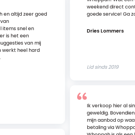
weekend direct con
 en altijd zeer goed
goede service! Ga z
 van
 items snel en
Dries Lommers
er is het een
uggesties van mij
m werkt heel hard
.
Lid sinds
2019
Ik verkoop hier al si
geweldig. Bovendien
mijn aanbod op waar
betaling via Whoppah
Whoppah is als een 