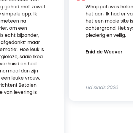
ring gehad met zowel
Whoppah was helema
 simpele app. Ik
het aan. Ik had er 
 meteen na
het een mooie site 
rier, om een
achtergrond. Het sy
s echt bijzonder,
plezierig en veilig.
 ‘afgedankt’ maar
motie’. Hoe leuk is
Enid de Weever
ieloze, saaie Ikea
verhuisd en had
normaal dan zijn
j een leuke vrouw,
ichten! Betalen
Lid sinds
2020
e van levering is