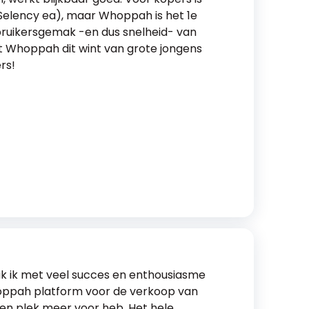
, Selency ea), maar Whoppah is het 1e
bruikersgemak -en dus snelheid- van
at Whoppah dit wint van grote jongens
rs!
ak ik met veel succes en enthousiasme
oppah platform voor de verkoop van
een plek meer voor heb. Het hele