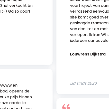
 Snel verkocht én
voortraject van aa
 :-) Ga zo door!
verrassend eenvoudi
site komt goed over e
geslaagde transacti
van deal tot en met 
verlopen. Ik kan Wh
iedereen aanbevele
Louwrens Dijkstra
Lid sinds
2020
owwww en
bod, opeens de
euke prijs binnen
onze aarde te
 veel aanbod, ‘van