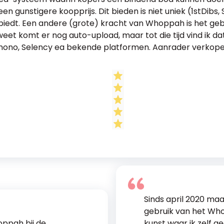
n gunstigere koopprijs. Dit bieden is niet uniek (1stDibs
 biedt. Een andere (grote) kracht van Whoppah is het ge
eet komt er nog auto-upload, maar tot die tijd vind ik d
mono, Selency ea bekende platformen. Aanrader verkope
Sinds april 2020 ma
gebruik van het Wh
ppah bij de
kunst waar ik zelf g