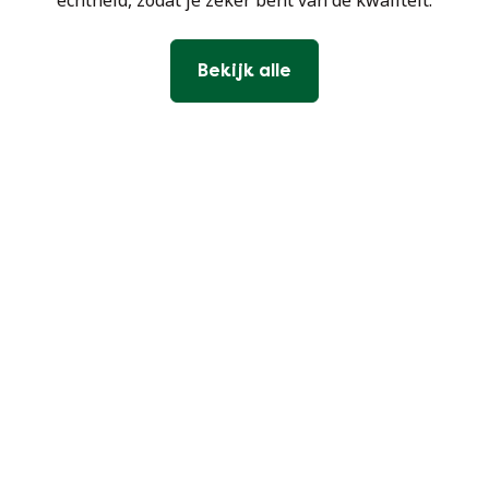
echtheid, zodat je zeker bent van de kwaliteit.
Bekijk alle