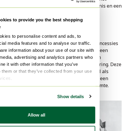
bezitten van een stukje designgeschiedenis en een 
blijvend symbool van innovatie.
Compromisloos comfort
kies to provide you the best shopping
e
De Wassily-stoel wordt geroemd om zijn 
kies to personalise content and ads, to
betoverende ontwerp, maar doet geen concessies 
ial media features and to analyse our traffic.
aan comfort. De leren riemen zijn niet alleen 
are information about your use of our site with
visueel fascinerend, maar bieden ook een 
 media, advertising and analytics partners who
comfortabele en ondersteunende zitervaring. Deze 
e it with other information that you’ve
stoel is ontworpen om net zo comfortabel als 
o them or that they’ve collected from your use
visueel verbluffend te zijn, waardoor het een 
rvices.
veelzijdige aanvulling is op elke woonruimte.
Show details
Allow all