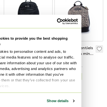
kies to provide you the best shopping
e
BOSS, rugzak met
WANT Les Essentiels
kies to personalise content and ads, to
leren details
de la Vie, leren mini-
ial media features and to analyse our traffic.
rugzak
€ 195,-
€ 174,-
are information about your use of our site with
Bied vanaf € 166,-
Bied vanaf € 148,-
 media, advertising and analytics partners who
e it with other information that you’ve
Gecureerd
Gecureerd
o them or that they’ve collected from your use
rvices.
Show details