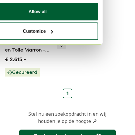
Allow all
Customize
Zak LOUIS VUITTON
en Toile Marron -
100965
€ 2.615,-
Gecureerd
1
Stel nu een zoekopdracht in en wij
houden je op de hoogte 🔎