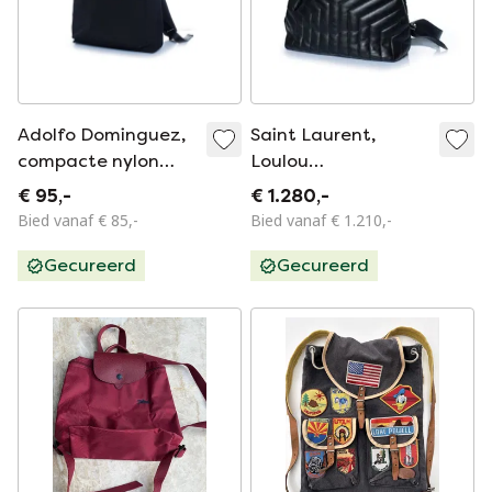
Adolfo Dominguez,
Saint Laurent,
compacte nylon
Loulou
rugzak
Gematelasseerde
€ 95,-
€ 1.280,-
Chevron-rugzak
Bied vanaf € 85,-
Bied vanaf € 1.210,-
Gecureerd
Gecureerd