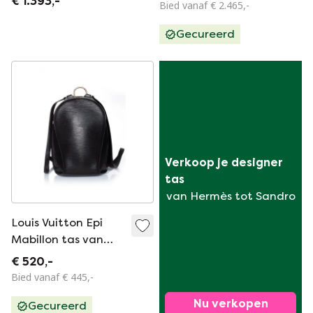
€ 1.393,-
Bied vanaf € 2.465,-
MONOGRAM
RUGZAK
Gecureerd
Verkoop je designer 
tas
van Hermès tot Sandro
Louis Vuitton Epi
Mabillon tas van
zwart leer
€ 520,-
Bied vanaf € 445,-
Nu verkopen
Gecureerd