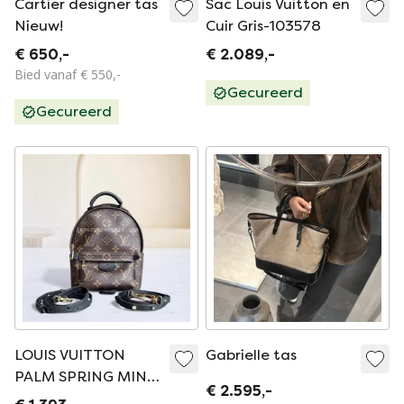
Cartier designer tas
Sac Louis Vuitton en
Nieuw!
Cuir Gris-103578
€ 650,-
€ 2.089,-
Bied vanaf € 550,-
Gecureerd
Gecureerd
LOUIS VUITTON
Gabrielle tas
PALM SPRING MINI -
€ 2.595,-
CANVAS