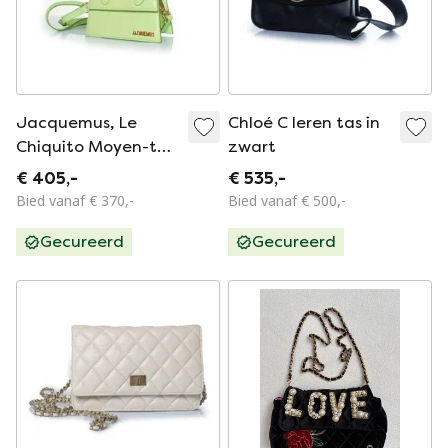
Jacquemus, Le
Chloé C leren tas in
Chiquito Moyen-tas
zwart
van leer
€ 405,-
€ 535,-
Bied vanaf € 370,-
Bied vanaf € 500,-
Gecureerd
Gecureerd