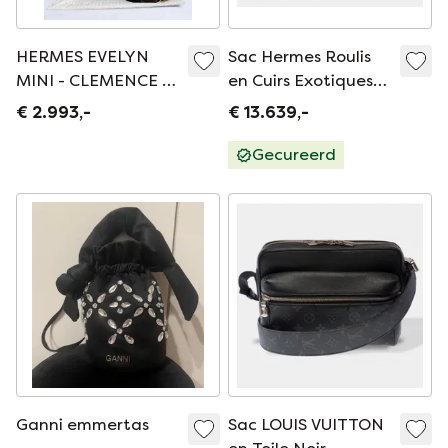
HERMES EVELYN
Sac Hermes Roulis
MINI - CLEMENCE Y
en Cuirs Exotiques
STAMP ZWART-
Groen - 101528
€ 2.993,-
€ 13.639,-
GOUDEN BESLAG
Gecureerd
Ganni emmertas
Sac LOUIS VUITTON