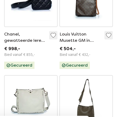
Chanel,
Louis Vuitton
gewatteerde leren
Musette GM in
mini-crossbodytas
Monogram Canvas
€ 998,-
€ 504,-
Bied vanaf € 855,-
Bied vanaf € 432,-
Gecureerd
Gecureerd