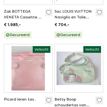
Zak BOTTEGA
Sac LOUIS VUITTON
VENETA Cassette en
Naviglio en Toile
Cuir Noir - 103231
Marron - 100238
€ 1.985,-
€ 704,-
Gecureerd
Gecureerd
Verkocht
Verkocht
Picard leren tas .
Betty Boop
schoudertas van