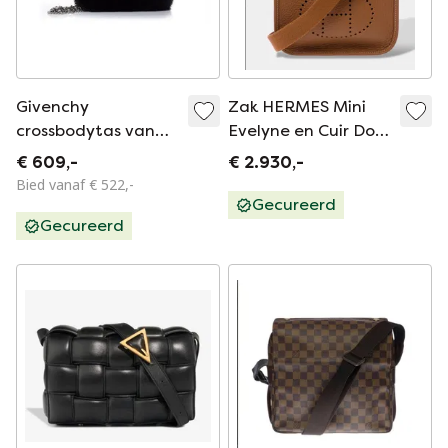
Givenchy
Zak HERMES Mini
crossbodytas van
Evelyne en Cuir Doré
nertsbont met strik.
- 103279
€ 609,-
€ 2.930,-
Bied vanaf € 522,-
Gecureerd
Gecureerd