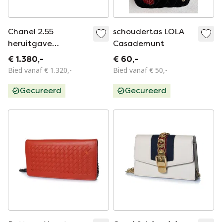
Chanel 2.55
schoudertas LOLA
heruitgave
Casademunt
portemonnee met
€ 1.380,-
€ 60,-
ketting
Bied vanaf € 1.320,-
Bied vanaf € 50,-
Gecureerd
Gecureerd