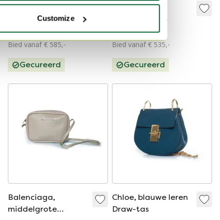
Balenciaga
Balenciaga,
cameratas met BB-
middelgrote
Customize
monogram in beige
cameratas voor
€ 683,-
€ 625,-
dagelijks gebruik in
Bied vanaf € 585,-
Bied vanaf € 535,-
zwart
Gecureerd
Gecureerd
Balenciaga,
Chloe, blauwe leren
middelgrote
Draw-tas