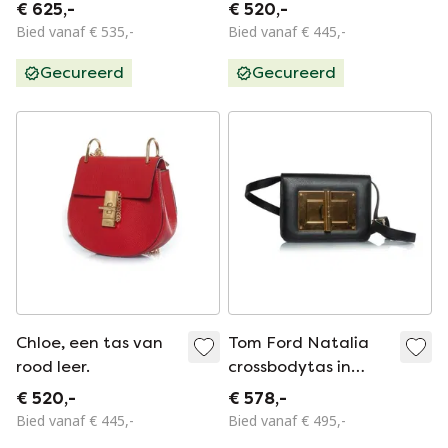
cameratas voor
€ 625,-
€ 520,-
dagelijks gebruik
Bied vanaf € 535,-
Bied vanaf € 445,-
Gecureerd
Gecureerd
Chloe, een tas van
Tom Ford Natalia
rood leer.
crossbodytas in
zwart
€ 520,-
€ 578,-
Bied vanaf € 445,-
Bied vanaf € 495,-