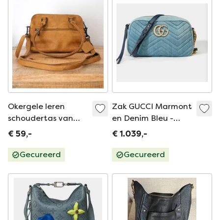
Okergele leren
Zak GUCCI Marmont
schoudertas van
en Denim Bleu -
Bear Design
101769
€ 59,-
€ 1.039,-
Gecureerd
Gecureerd