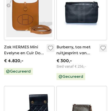
Zak HERMES Mini
Burberry, tas met
Evelyne en Cuir Doré
ruitjesprint van
- 103322
canvas.
€ 4.820,-
€ 300,-
Bied vanaf € 256,-
Gecureerd
Gecureerd