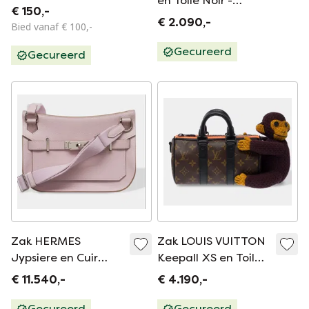
en Toile Noir -
€ 150,-
103463 Verkoopprijs
€ 2.090,-
Bied vanaf € 100,-
Gecureerd
Gecureerd
Zak HERMES
Zak LOUIS VUITTON
Jypsiere en Cuir
Keepall XS en Toile
Violet - 103498
Marron - 103440
€ 11.540,-
€ 4.190,-
Gecureerd
Gecureerd