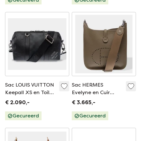
Sac LOUIS VUITTON
Sac HERMES
Keepall XS en Toile
Evelyne en Cuir
Noir - 103431
Étoupe - 103514
€ 2.090,-
€ 3.665,-
Verkoopprijs
Gecureerd
Gecureerd