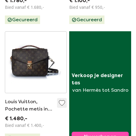
€ 1.780,-
€ 1.100,-
Bied vanaf € 1.680,-
Bied vanaf € 950,-
Gecureerd
Gecureerd
Verkoop je designer 
tas
van Hermès tot Sandro
Louis Vuitton,
Pochette metis in
monogramdoek
€ 1.480,-
Bied vanaf € 1.400,-