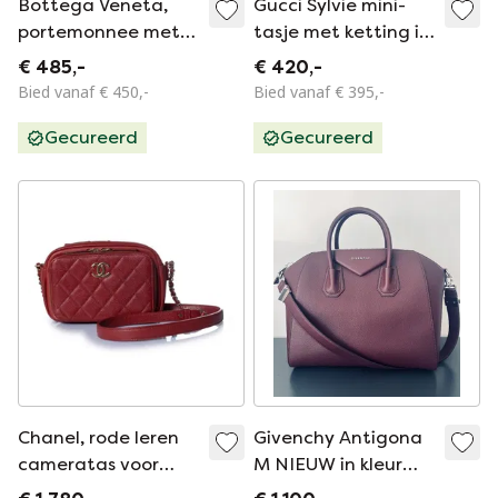
Bottega Veneta,
Gucci Sylvie mini-
portemonnee met
tasje met ketting in
ketting van rood
het wit
€ 485,-
€ 420,-
leer.
Bied vanaf € 450,-
Bied vanaf € 395,-
Gecureerd
Gecureerd
Chanel, rode leren
Givenchy Antigona
cameratas voor
M NIEUW in kleur
zakelijk gebruik.
Oxblood / Bordaux