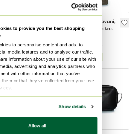
Valentino Garavani,
Valentino Garavani,
kies to provide you the best shopping
Rockstud hobo tas
Rockstud hobo tas
e
€ 504,-
€ 520,-
Bied vanaf € 432,-
Bied vanaf € 445,-
kies to personalise content and ads, to
ial media features and to analyse our traffic.
Gecureerd
Gecureerd
are information about your use of our site with
 media, advertising and analytics partners who
e it with other information that you’ve
o them or that they’ve collected from your use
rvices.
Show details
Allow all