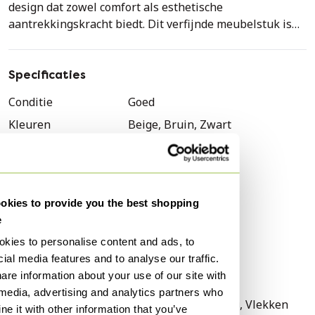
design dat zowel comfort als esthetische
aantrekkingskracht biedt. Dit verfijnde meubelstuk is
vervaardigd met een combinatie van hoogwaardige
materialen zoals hout, metaal en textiel, wat zorgt voor
duurzaamheid en een luxe uitstraling. De zachte beige
Specificaties
bekleding en het slanke bruine frame creëren een
Conditie
Goed
harmonieuze balans tussen comfort en stijl. Voeg een
Kleuren
Beige, Bruin, Zwart
vleugje verfijning toe aan uw interieur met deze
prachtige daybed. Neem vandaag nog contact met ons
Materiaal
Hout, Metaal, Textiel
op voor meer informatie of om een bezichtiging te
Aantal stuks
1
plannen.
Merk
Auping
kies to provide you the best shopping
Hoogte
30 cm
e
Breedte
80 cm
kies to personalise content and ads, to
Diepte
198 cm
ial media features and to analyse our traffic.
are information about your use of our site with
Zithoogte
30 cm
 media, advertising and analytics partners who
Gebruikssporen
Krassen, Verkleuring, Vlekken
e it with other information that you’ve