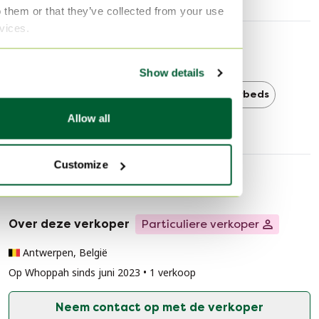
o them or that they’ve collected from your use
rvices.
Ontdek meer
Show details
Auping
Auping Daybeds
Daybeds
Allow all
Customize
Verkopersinformatie
Over deze verkoper
Particuliere verkoper
Antwerpen, België
Op Whoppah sinds juni 2023 • 1 verkoop
Neem contact op met de verkoper