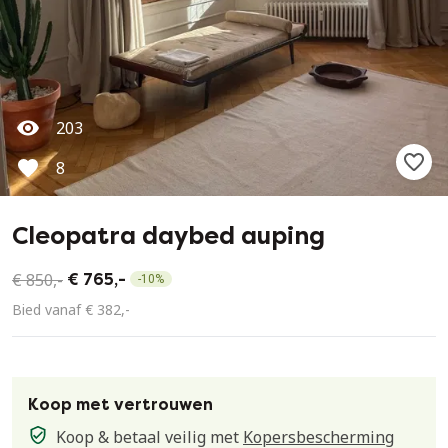
203
8
Cleopatra daybed auping
€ 850,-
€ 765,-
-
10
%
Bied vanaf € 382,-
Koop met vertrouwen
Koop & betaal veilig met
Kopersbescherming