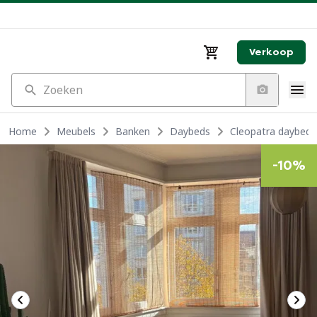
Verkoop
Zoeken
Home
Meubels
Banken
Daybeds
Cleopatra daybed 
-
10
%