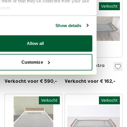
o them or that they’ve collected from your use
Verkocht
Verkocht
rvices.
Show details
Allow all
Customize
Cleopatra dagbed
Auping Cleopatra
van Andre
Daybed
Cordemeyer voor
Verkocht voor € 590,-
Verkocht voor € 162,-
Auping
Verkocht
Verkocht