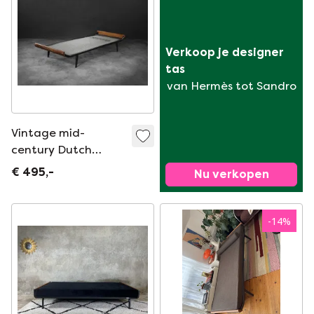
Verkoop je designer 
tas
van Hermès tot Sandro
Vintage mid-
century Dutch
Modern Cleopatra-
€ 495,-
Nu verkopen
ligbed van Dick
Cordemeyer voor
Auping, 1953.
-
14
%