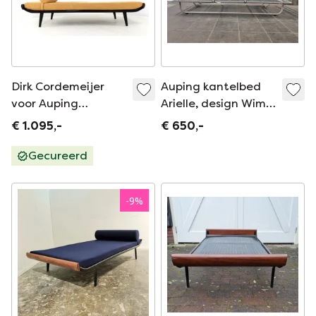
Dirk Cordemeijer
Auping kantelbed
voor Auping
Arielle, design Wim
Cleopatra daybed
Rietveld
€ 1.095,-
€ 650,-
vintage nieuw
gestoffeerd
Gecureerd
-
9
%