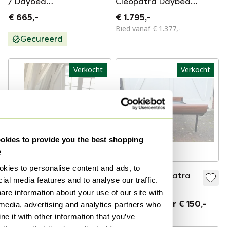
/ Daybed
Cleopatra Daybed +
Ontworpen voor
Matras
€ 665,-
€ 1.795,-
Auping door AR
Bied vanaf € 1.377,-
Cordemeijer.
Gecureerd
Nederland, jaren 50.
Verkocht
Verkocht
kies to provide you the best shopping
e
kies to personalise content and ads, to
Auping Cleopatra
Daybed Cleopatra
ial media features and to analyse our traffic.
Dagbed van
Cordemeijer
are information about your use of our site with
Cordemeijer
Verkocht voor € 500,-
Verkocht voor € 150,-
 media, advertising and analytics partners who
e it with other information that you’ve