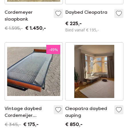
Cordemeyer
Daybed Cleopatra
slaapbank
€ 225,-
€ 1.595,-
€ 1.450,-
Bied vanaf € 195,-
-
49
%
Vintage daybed
Cleopatra daybed
Cordemeijer
auping
Cleopatra jaren 60
€ 345,-
€ 175,-
€ 850,-