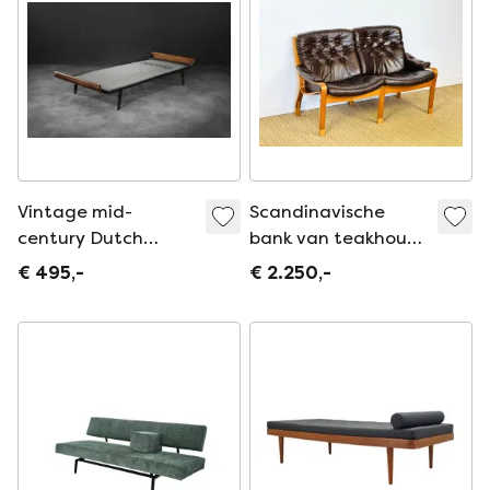
Vintage mid-
Scandinavische
century Dutch
bank van teakhout
Modern Cleopatra-
en leer, 1960
€ 495,-
€ 2.250,-
ligbed van Dick
Cordemeyer voor
Auping, 1953.