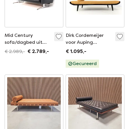
Mid Century
Dirk Cordemeijer
sofa/dagbed uit
voor Auping
1960 met
Cleopatra daybed
€ 2.989,-
€ 2.789,-
€ 1.095,-
opklapfunctie en
vintage nieuw
armleuningen van
gestoffeerd
Gecureerd
fijn nappaleer