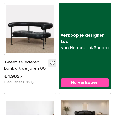
Verkoop je designer 
tas
van Hermès tot Sandro
Tweezits lederen
bank uit de jaren 80
€ 1.905,-
Bied vanaf € 953,-
Nu verkopen