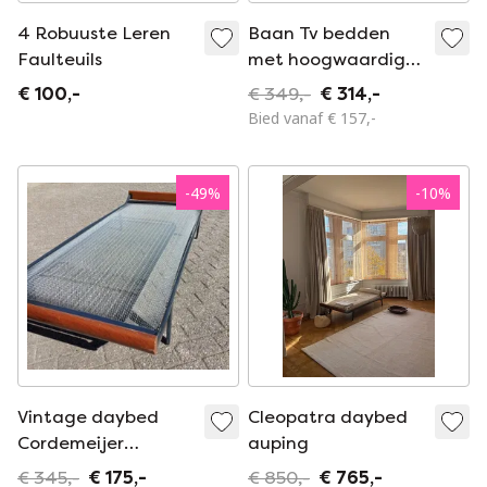
4 Robuuste Leren
Baan Tv bedden
Faulteuils
met hoogwaardige
stof
€ 100,-
€ 349,-
€ 314,-
Bied vanaf € 157,-
-
49
%
-
10
%
Vintage daybed
Cleopatra daybed
Cordemeijer
auping
Cleopatra jaren 60
€ 345,-
€ 175,-
€ 850,-
€ 765,-