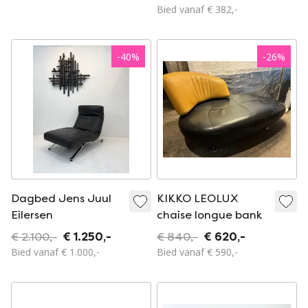
Bied vanaf € 382,-
-
40
%
-
26
%
Dagbed Jens Juul
KIKKO LEOLUX
Eilersen
chaise longue bank
€ 2.100,-
€ 1.250,-
€ 840,-
€ 620,-
Bied vanaf € 1.000,-
Bied vanaf € 590,-