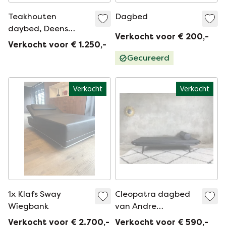
Teakhouten
Dagbed
daybed, Deens
Verkocht voor € 200,-
ontwerp, jaren 1970,
Verkocht voor € 1.250,-
productie:
Gecureerd
Denemarken
Verkocht
Verkocht
1x Klafs Sway
Cleopatra dagbed
Wiegbank
van Andre
Cordemeyer voor
Verkocht voor € 2.700,-
Verkocht voor € 590,-