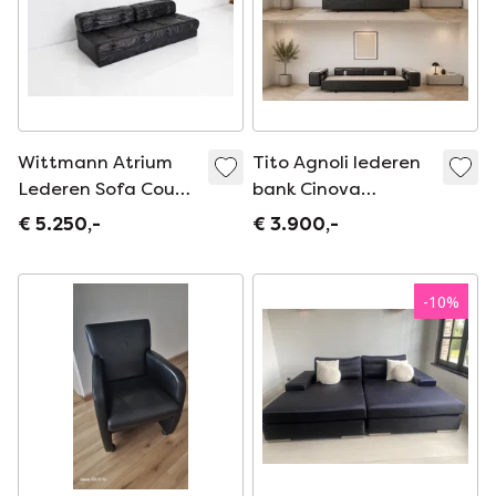
Wittmann Atrium
Tito Agnoli lederen
Lederen Sofa Couch
bank Cinova
Slaapbank Klassiek
dagbed
€ 5.250,-
€ 3.900,-
Daybed
-
10
%