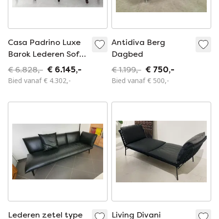
Casa Padrino Luxe
Antidiva Berg
Barok Lederen Sofa
Dagbed
Zwart / Groen /
€ 6.828,-
€ 6.145,-
€ 1.199,-
€ 750,-
Bruin - Prachtige
Bied vanaf € 4.302,-
Bied vanaf € 500,-
Woonkamer Sofa
Met Hoogwaardig
Echt Leer
Lederen zetel type
Living Divani