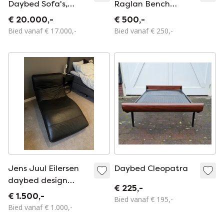
Daybed Sofa's,
Raglan Bench
Switzerland 1970s
Daybed/Sofa prijs
€ 20.000,-
€ 500,-
per stuk
Bied vanaf € 17.000,-
Bied vanaf € 250,-
Jens Juul Eilersen
Daybed Cleopatra
daybed design
€ 225,-
ligstoel zwart leer
€ 1.500,-
Bied vanaf € 195,-
Bied vanaf € 1.000,-