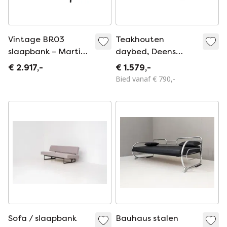
Vintage BR03
Teakhouten
slaapbank – Martin
daybed, Deens
Visser voor ’t
ontwerp, jaren 1970,
€ 2.917,-
€ 1.579,-
Spectrum
productie:
Bied vanaf € 790,-
Denemarken
Sofa / slaapbank
Bauhaus stalen