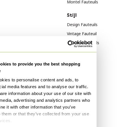
Montel Fauteuils
Stijl
Design Fauteuils
Vintage Fauteuil
Modern Fauteuils
Materiaal
Populariteit
kies to provide you the best shopping
Leer Fauteuils
Hout Dressoirs
e
Hout Fauteuils
Vitra
kies to personalise content and ads, to
Textiel Fauteuils
Fluweel Banken
ial media features and to analyse our traffic.
Marmer Tafels
are information about your use of our site with
Kleur
 media, advertising and analytics partners who
Roze Fauteuils
e it with other information that you’ve
o them or that they’ve collected from your use
Zwart Fauteuils
rvices.
Wit Fauteuils