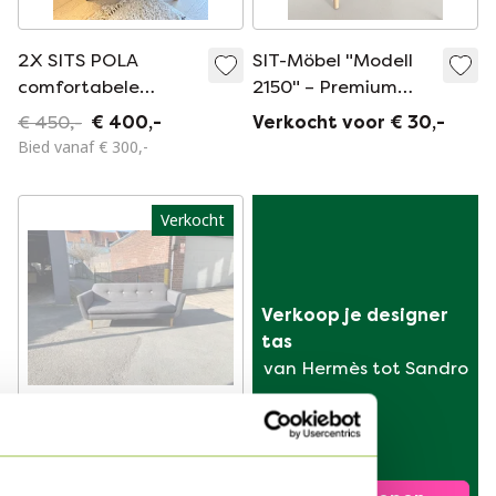
2X SITS POLA
SIT-Möbel "Modell
comfortabele
2150" – Premium
fauteuils in
stoel in Thonet-stijl
€ 450,-
€ 400,-
Verkocht voor € 30,-
donkerblauw
Bied vanaf € 300,-
fluweel met zwarte
poten
Verkocht
Verkoop je designer 
tas
van Hermès tot Sandro
Otto De Sits Sofa
Verkocht voor € 30,-