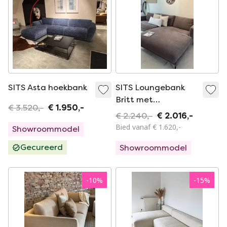
SITS Asta hoekbank
SITS Loungebank
Britt met
€ 3.520,-
€ 1.950,-
donsvulling, brede
€ 2.240,-
€ 2.016,-
divan en zachte
Bied vanaf € 1.620,-
Showroommodel
stof
Gecureerd
Showroommodel
-
10
%
-
15
%