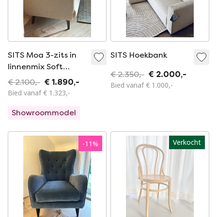
SITS Moa 3-zits in
SITS Hoekbank
linnenmix Soft
€ 2.350,-
€ 2.000,-
Brown - poot
€ 2.100,-
€ 1.890,-
Bied vanaf € 1.000,-
walnoot
Bied vanaf € 1.323,-
Showroommodel
Verkocht
-
11
%