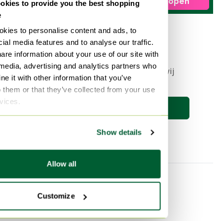
Nu verkopen
kies to provide you the best shopping
e
kies to personalise content and ads, to
1
ial media features and to analyse our traffic.
are information about your use of our site with
 media, advertising and analytics partners who
Stel nu een zoekopdracht in en wij
e it with other information that you’ve
houden je op de hoogte 🔎
o them or that they’ve collected from your use
rvices.
Zoekopdracht opslaan
Show details
Allow all
Categorie
Merk
Customize
SITS 3-5 zitsbanken
Porsche
SITS Banken
Diesel