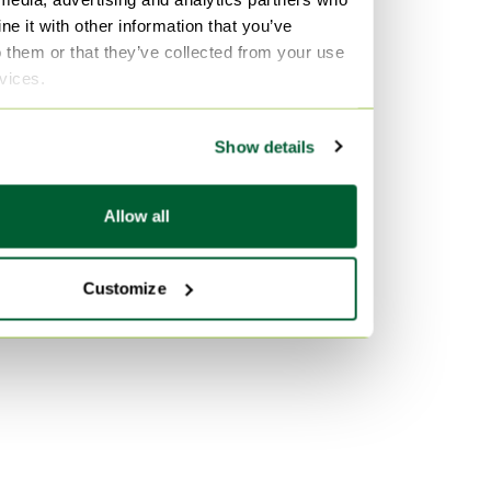
Kunststof Ladekasten
Vitra
e it with other information that you’ve
Metaal Ladekasten
Fluweel Banken
o them or that they’ve collected from your use
Marmer Tafels
rvices.
Kleur
Zwart Ladekasten
Show details
Wit Ladekasten
Beige Ladekasten
Allow all
Customize