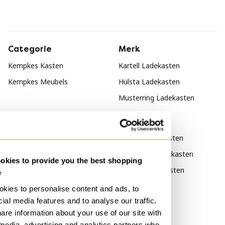
Categorie
Merk
Kempkes Kasten
Kartell Ladekasten
Kempkes Meubels
Hülsta Ladekasten
Musterring Ladekasten
Stijl
Vintage Ladekasten
Industrieel Ladekasten
kies to provide you the best shopping
Modern Ladekasten
e
kies to personalise content and ads, to
Materiaal
Populariteit
ial media features and to analyse our traffic.
Hout Ladekasten
Hout Dressoirs
are information about your use of our site with
 media, advertising and analytics partners who