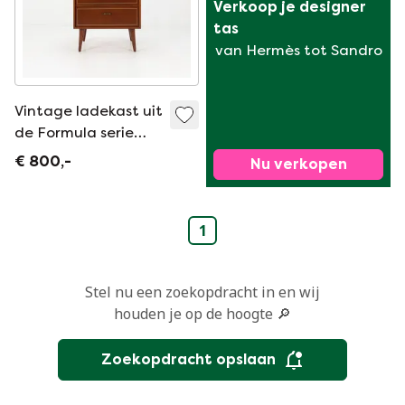
Verkoop je designer 
tas
van Hermès tot Sandro
Vintage ladekast uit
de Formula serie
van Kempkes
€ 800,-
Nu verkopen
Meubelen, ca. 1960
1
Stel nu een zoekopdracht in en wij
houden je op de hoogte 🔎
Zoekopdracht opslaan