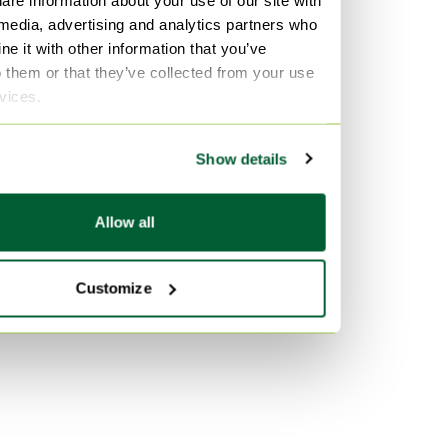
Hout Meubels
Hout Dressoirs
 media, advertising and analytics partners who
e it with other information that you’ve
Hout Tafels
Vitra
o them or that they’ve collected from your use
Hout Kasten
Fluweel Banken
rvices.
Marmer Tafels
Kleur
Show details
Bruin Meubels
Zwart Meubels
Allow all
Zwart Kasten
Customize