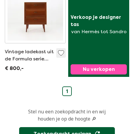
Verkoop je designer 
tas
van Hermès tot Sandro
Vintage ladekast uit
de Formula serie
van Kempkes
€ 800,-
Nu verkopen
Meubelen, ca. 1960
1
Stel nu een zoekopdracht in en wij
houden je op de hoogte 🔎
Zoekopdracht opslaan