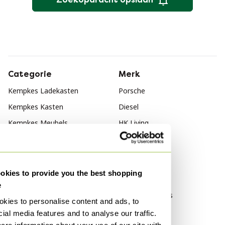
Categorie
Merk
Kempkes Ladekasten
Porsche
Kempkes Kasten
Diesel
Kempkes Meubels
HK Living
Stijl
Vintage
kies to provide you the best shopping
Modern
e
Vintage Meubels
kies to personalise content and ads, to
ial media features and to analyse our traffic.
Materiaal
Populariteit
are information about your use of our site with