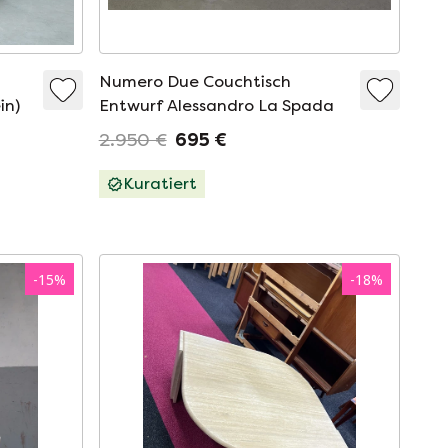
Numero Due Couchtisch
in)
Entwurf Alessandro La Spada
2.950 €
695 €
Kuratiert
-
15
%
-
18
%