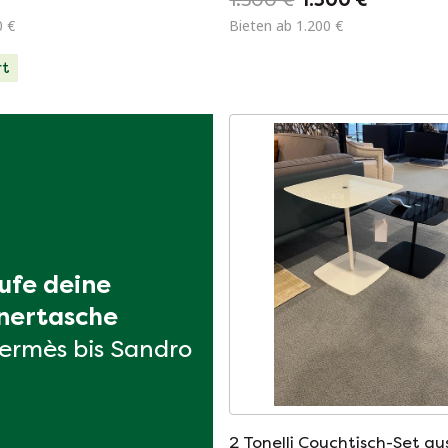
0 €
Bieten ab 1.200 €
rt
ufe deine 
nertasche
ermès bis Sandro
2 Tonelli Couchtisch-Set au