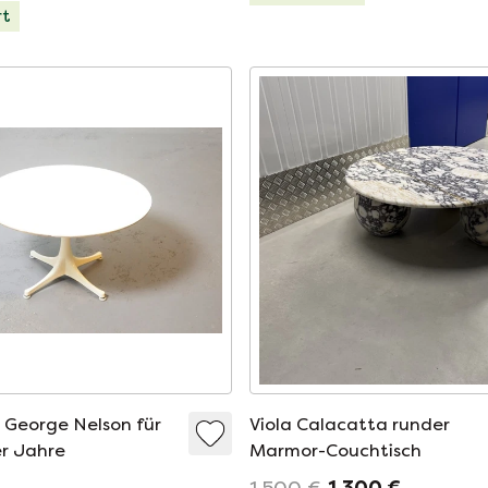
rt
 George Nelson für
Viola Calacatta runder
er Jahre
Marmor-Couchtisch
1.500 €
1.300 €