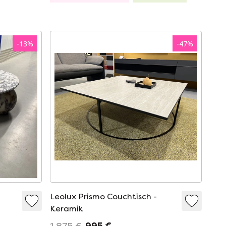
-
13
%
-
47
%
Leolux Prismo Couchtisch -
Keramik
1.875 €
995 €