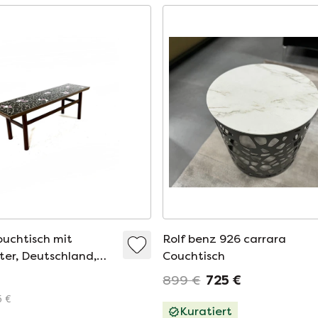
uchtisch mit
Rolf benz 926 carrara
er, Deutschland,
Couchtisch
e
899 €
725 €
5 €
Kuratiert