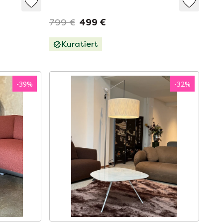
799 €
499 €
Kuratiert
-
39
%
-
32
%