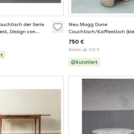
uchtisch der Serie
Neu Mogg Dune
est, Design von
Couchtisch/Kaffeetisch (kle
quiola
750 €
Bieten ab 525 €
rt
Kuratiert