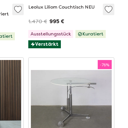
Leolux Liliom Couchtisch NEU
iert
1.470 €
995 €
Ausstellungsstück
Kuratiert
atiert
Verstärkt
-
76
%