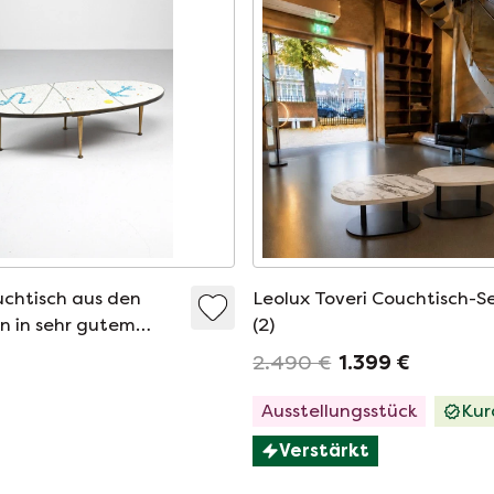
chtisch aus den
Leolux Toveri Couchtisch-S
n in sehr gutem
(2)
2.490 €
1.399 €
Ausstellungsstück
Kur
Verstärkt