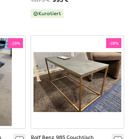
Kuratiert
-
29
%
-
38
%
s
Rolf Benz 985 Couchtisch