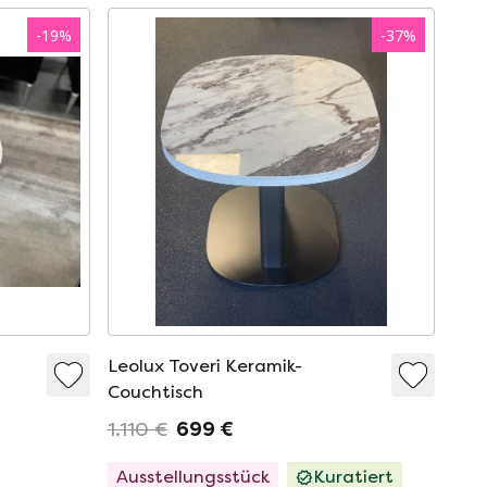
-
19
%
-
37
%
Leolux Toveri Keramik-
Couchtisch
1.110 €
699 €
Ausstellungsstück
Kuratiert