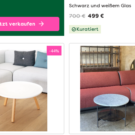
Schwarz und weißem Glas
700 €
499 €
tzt verkaufen
Kuratiert
-
44
%