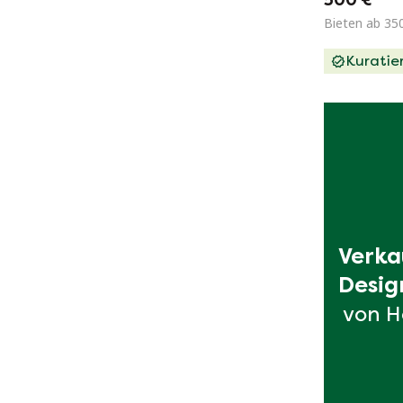
Bieten ab 35
Kuratie
Verka
Desig
von H