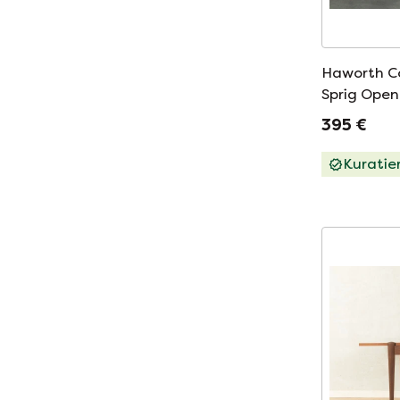
Haworth Co
Sprig Open
Patricia Ur
395 €
Kuratie