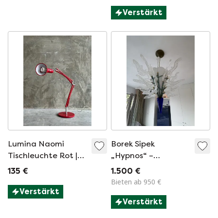
Verstärkt
Lumina Naomi
Borek Sipek
Tischleuchte Rot |
„Hypnos“ –
Italienisches Design
Kronleuchter
135 €
1.500 €
| Verstellbar
Bieten ab 950 €
Verstärkt
Verstärkt