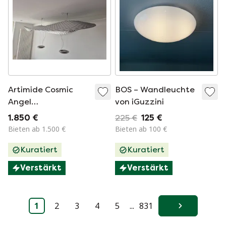
Artimide Cosmic
BOS – Wandleuchte
Angel
von iGuzzini
Pendelleuchte
1.850 €
225 €
125 €
Bieten ab 1.500 €
Bieten ab 100 €
Kuratiert
Kuratiert
Verstärkt
Verstärkt
1
2
3
4
5
...
831
Weiter