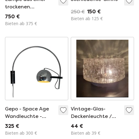
trockenen
250 €
150 €
Milchflasche
750 €
Bieten ab 125 €
Bieten ab 375 €
Gepo - Space Age
Vintage-Glas-
Wandleuchte -
Deckenleuchte /
Vollchrom - Eyeball
Deckenlampe -
325 €
44 €
Spot - Dutch Design
60er/70er Jahre
Bieten ab 300 €
Bieten ab 39 €