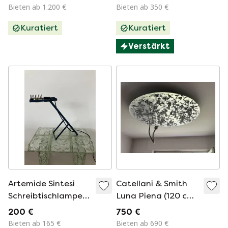
Ikonisches
Bieten ab 1.200 €
Bieten ab 350 €
italienisches Design
Kuratiert
Kuratiert
Verstärkt
Artemide Sintesi
Catellani & Smith
Schreibtischlampe
Luna Piena (120 cm)
von Ernesto
- Deckenleuchte
200 €
750 €
Gismondi
Bieten ab 165 €
Bieten ab 690 €