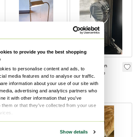
kies to provide you the best shopping
e
Verstellbare
Eicholtz Design
kies to personalise content and ads, to
Stehlampe aus
Dreibeinlampe
ial media features and to analyse our traffic.
Messing im
495 €
925 €
are information about your use of our site with
Bankerstil aus der
Bieten ab 395 €
Bieten ab 800 €
 media, advertising and analytics partners who
Mitte des 20.
e it with other information that you’ve
Jahrhunderts,
o them or that they’ve collected from your use
1970er Jahre
rvices.
Show details