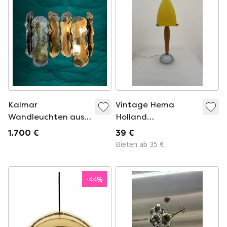
Kalmar
Vintage Hema
Wandleuchten aus
Holland
den 1970er Jahren
Tischleuchte –
1.700 €
39 €
Pilzförmige Glas-
Bieten ab 35 €
und Holzleuchte aus
den 90er Jahren
-
44
%