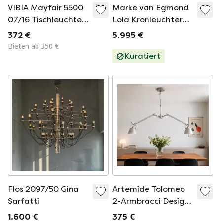
VIBIA Mayfair 5500
Marke van Egmond
07/16 Tischleuchte –
Lola Kronleuchter
Neu in
D100
372 €
5.995 €
Originalverpackung
Bieten ab 350 €
Kuratiert
Flos 2097/50 Gina
Artemide Tolomeo
Sarfatti
2-Armbracci Design
Pendelleuchte –
1.600 €
375 €