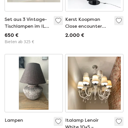
Set aus 3 Vintage-
Kerst Koopman
Tischlampen im ILU-
Close encounter
Design
space age 1980er
650 €
2.000 €
Stehleuchte
Bieten ab 325 €
Lampen
Italamp Lenoir
White 10+5 –