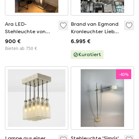
Ara LED-
Brand van Egmond
Stehleuchte von
Kronleuchter Liebe
Nemo Lighting
dich Liebe dich nicht
900 €
6.995 €
Bieten ab 750 €
Kuratiert
-
40
%
Lampe aus einer
Stehleuchte 'Simris'