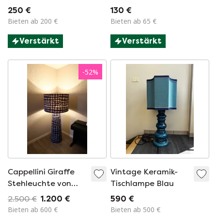
Rattan, 1970er
250 €
130 €
Jahre
Bieten ab 200 €
Bieten ab 65 €
Verstärkt
Verstärkt
-
52
%
Cappellini Giraffe
Vintage Keramik-
Stehleuchte von
Tischlampe Blau
Marcel Wanders
2.500 €
1.200 €
590 €
Bieten ab 600 €
Bieten ab 500 €