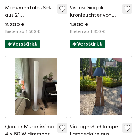
Monumentales Set
Vistosi Giogali
aus 21
Kronleuchter von
brutalistischen
Angelo Mangiarotti
2.200 €
1.800 €
Wandlampen (1960-
– 60 Tropfen – 12
Bieten ab 1.500 €
Bieten ab 1.350 €
1970)
Stränge x 5 – 100 cm
Verstärkt
Verstärkt
insgesamt –
Murano, 1970er
Jahre
Quasar Muranissimo
Vintage-Stehlampe
4 x 60 W dimmbar
Lampedaire aus