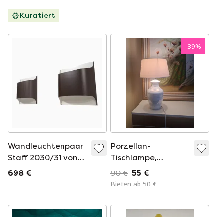
Kuratiert
-
39
%
Wandleuchtenpaar
Porzellan-
Staff 2030/31 von
Tischlampe,
Rolf Krüger & Dieter
Lampendesign,
698 €
90 €
55 €
Witte, 1960
Space Age / Mid-
Bieten ab 50 €
Century Ende der
1960er Anfang der
1970er Jahre