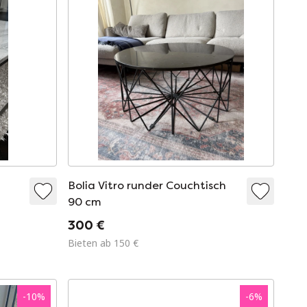
t
Bolia Vitro runder Couchtisch
90 cm
300 €
Bieten ab 150 €
-
10
%
-
6
%