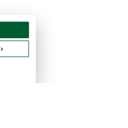
fen & Verkaufen
Whoppah
unktioniert das
Über uns
aufen
Bewertungen
unktioniert das Kaufen
FAQ
ppah Unternehmen