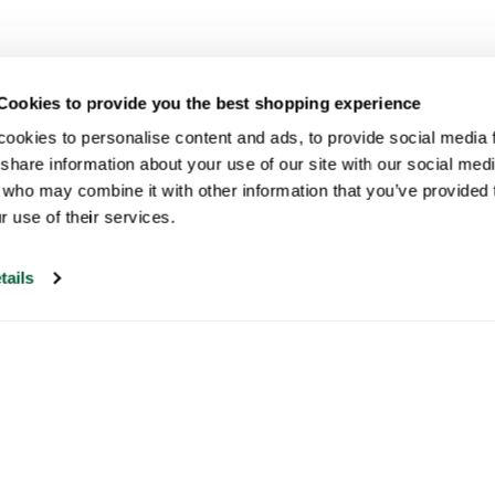
Cookies to provide you the best shopping experience
ookies to personalise content and ads, to provide social media fe
share information about your use of our site with our social medi
 who may combine it with other information that you’ve provided t
r use of their services.
tails
Unser Kundenservice ist an Werktagen
zwischen 09:30 und 17:00 Uhr erreichbar.