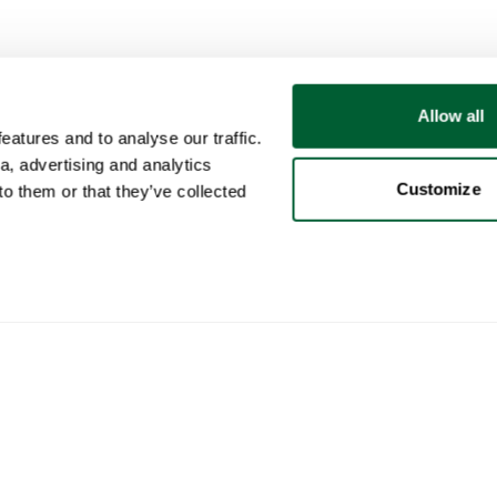
Allow all
atures and to analyse our traffic.
a, advertising and analytics
Customize
o them or that they’ve collected
Benutzer
Kategorien
Kau
Mein Konto
Möbel
So f
Verk
Verkauf
Beleuchtung
So f
Käufe
Kunst
Who