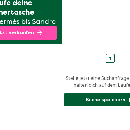
ufe deine 
nertasche
ermès bis Sandro
tzt verkaufen
1
Stelle jetzt eine Suchanfrage
halten dich auf dem Lauf
Suche speichern