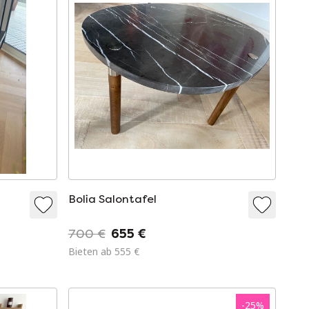
Bolia Salontafel
700 €
655 €
Bieten ab 555 €
-
25
%