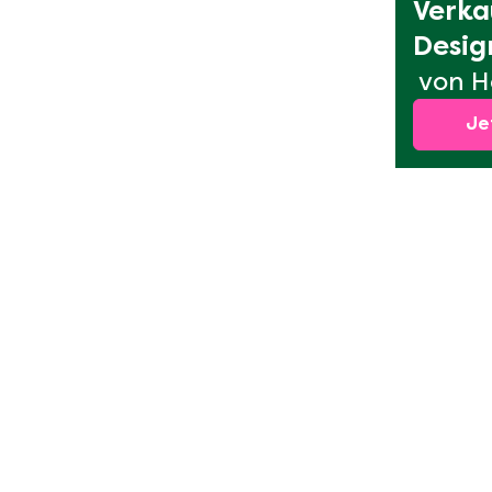
Verka
Desig
von H
Je