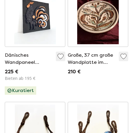
Dänisches
Große, 37 cm große
Wandpaneel
Wandplatte im
Keramik-Huhn '60
Vintage-Stil der
225 €
210 €
Volkskunst – signiert
Bieten ab 195 €
„Judit“ Karcag
Kuratiert
(Ungarn) mit
Dekoration im
Horezu-Stil (R