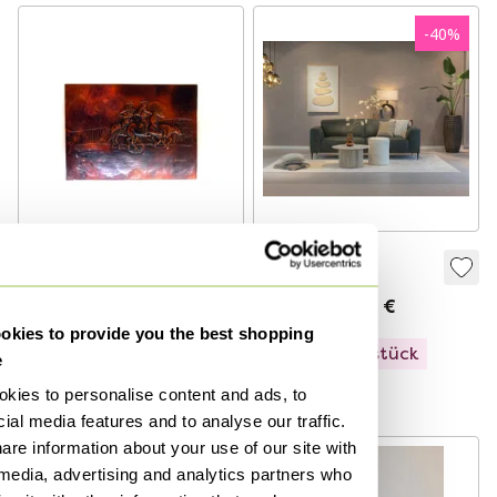
(Neugotik)
-
40
%
REPOUSSE
Sierra
KUPFERPLATTE
2.679 €
1.600 €
490 €
kies to provide you the best shopping
Ausstellungsstück
e
Kuratiert
kies to personalise content and ads, to
ial media features and to analyse our traffic.
are information about your use of our site with
 media, advertising and analytics partners who