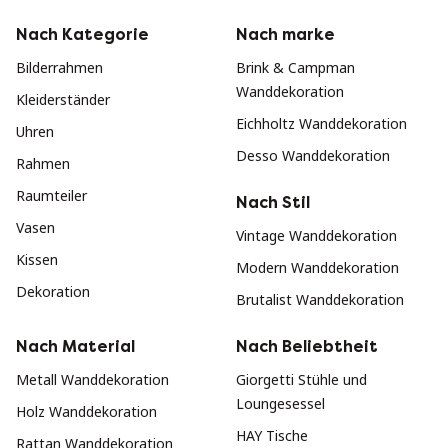
Nach Kategorie
Nach marke
Bilderrahmen
Brink & Campman
Wanddekoration
Kleiderständer
Eichholtz Wanddekoration
Uhren
Desso Wanddekoration
Rahmen
Raumteiler
Nach Stil
Vasen
Vintage Wanddekoration
Kissen
Modern Wanddekoration
Dekoration
Brutalist Wanddekoration
Nach Material
Nach Beliebtheit
Metall Wanddekoration
Giorgetti Stühle und
Loungesessel
Holz Wanddekoration
HAY Tische
Rattan Wanddekoration