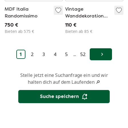
MDF Italia
Vintage
Randomissimo
Wanddekoration
aus Messing: 3
750 €
110 €
Enten
Bieten ab 575 €
Bieten ab 85 €
1
2
3
4
5
...
52
Weiter
Stelle jetzt eine Suchanfrage ein und wir
halten dich auf dem Laufenden 🔎
Suche speichern