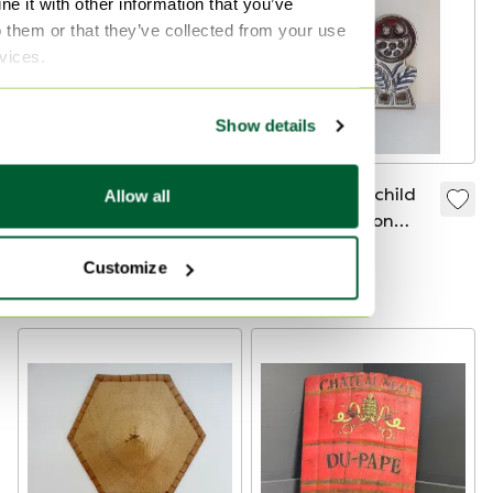
e it with other information that you’ve
o them or that they’ve collected from your use
rvices.
Show details
Helmut Friedrich
Großes Wandschild
Allow all
Schäffenacker
aus Keramik von
Wandskulptur
Søholm, signiert von
333,90 €
215 €
Customize
Noomi Backhausen
Bieten ab 195 €