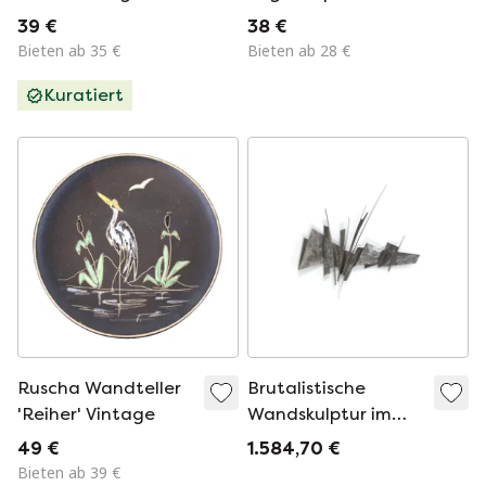
norditalienische
39 €
38 €
Volkskunst,
Bieten ab 35 €
Bieten ab 28 €
Naturfinish
Kuratiert
Ruscha Wandteller
Brutalistische
'Reiher' Vintage
Wandskulptur im
Vintage-Stil
49 €
1.584,70 €
Bieten ab 39 €