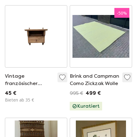
-
50
%
Vintage
Brink and Campman
französischer
Como Zickzak Wolle
Wandschrank aus
45 €
995 €
499 €
Holz mit Schublade,
Bieten ab 35 €
2. Hälfte des 20.
Kuratiert
Jahrhunderts