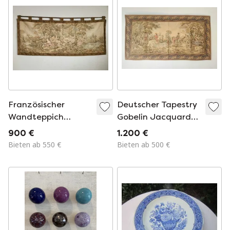
Französischer
Deutscher Tapestry
Wandteppich
Gobelin Jacquard-
Gobelin in Aubusson
Wandteppich im
900 €
1.200 €
/ Flandern Stil.
Aubusson-Stil.
Bieten ab 550 €
Bieten ab 500 €
Galante Szene in
Tapisserie mit
Gartenlandschaft
galanter
„Fêtes galantes“,
Landschaftsszene
Rokoko
Jagdszene, Rokoko