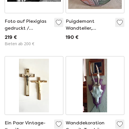
Foto auf Plexiglas
Puigdemont
gedruckt /
Wandteller,
Limitierte Auflage /
Vintage-Keramik
219 €
190 €
Monroe /
aus den 1970er
Bieten ab 200 €
Dekorativer
Jahren
Rahmen
Ein Paar Vintage-
Wanddekoration