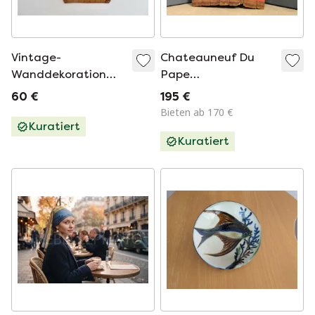
Vintage-
Chateauneuf Du
Wanddekoration
Pape
aus asiatischem
Wanddekoration,
60 €
195 €
Rattanhut
1950er Jahre
Bieten ab 170 €
Kuratiert
Kuratiert