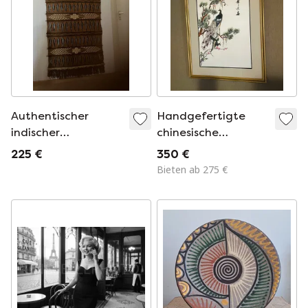
Authentischer
Handgefertigte
indischer
chinesische
Wandbehang
Seidenstickerei
225 €
350 €
„Pfauen“ | Gerahmt
Bieten ab 275 €
mit entspiegeltem
Glas