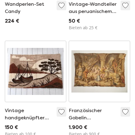
Wandperlen-Set
Vintage-Wandteller
Candy
aus peruanischem
Kupfer und Messing
224 €
50 €
– 29 cm „El Tumi“,
Bieten ab 25 €
Inka-Sonnengott-
Dekor
Vintage
Französischer
handgeknüpfter
Gobelin
Smyrna-
Wandteppich "Jolly
150 €
1.900 €
Wandbehang –
Men" Tavern/ Pub
Bieten ab 100 €
Bieten ab 900 €