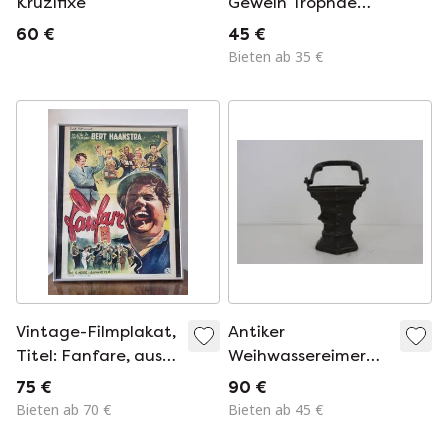
Kruzifixe
Geweih Trophäe
modern rustikal Loft
60 €
45 €
Bieten ab 35 €
Vintage-Filmplakat,
Antiker
Titel: Fanfare, aus
Weihwassereimer
dem Jahr 1958,
aus Bronze /
75 €
90 €
Niederlande
Weihwasserbecken
Bieten ab 70 €
Bieten ab 45 €
für den Nachttisch