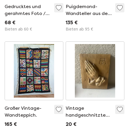
Gedrucktes und
Puigdemond-
gerahmtes Foto /
Wandteller aus den
Limitierte Auflage /
1960er Jahren
68 €
135 €
Mädchen mit
Bieten ab 60 €
Bieten ab 95 €
Perlenohrring / Paris
/ Dekorativer
Rahmen
Großer Vintage-
Vintage
Wandteppich.
handgeschnitzte
betende Hände von
165 €
20 €
Albrecht Dürer