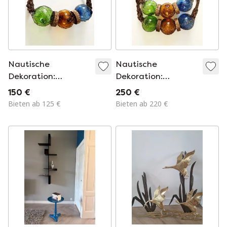
Nautische
Nautische
Dekoration:
Dekoration:
Glasmund-
mundgeblasene
150 €
250 €
Angelbojen.
Glasfischerbojen.
Bieten ab 125 €
Bieten ab 220 €
Glasmund-
Frankreich, 1960er
Angelbojen mit
Jahre.
Korken und Seil.
Frankreich, 1960er
Jahre.