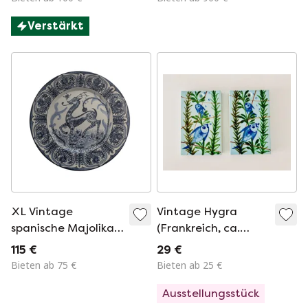
1970er Jahre
Scene "D'apres
Verstärkt
Rembrandt" Motiv
Von Rembrandt In
Aubusson Stil
XL Vintage
Vintage Hygra
spanische Majolika-
(Frankreich, ca.
Keramik-Wandteller
1960) Keramik-
115 €
29 €
von M. Marco - 40
Heizkörper-
Bieten ab 75 €
Bieten ab 25 €
cm
Luftbefeuchter
Ausstellungsstück