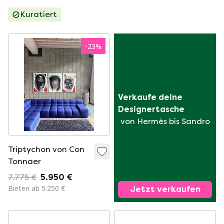
Kuratiert
-
23
%
Verkaufe deine 
Designertasche
von Hermès bis Sandro
Triptychon von Con
Tonnaer
7.775 €
5.950 €
Bieten ab 5.250 €
Jetzt verkaufen