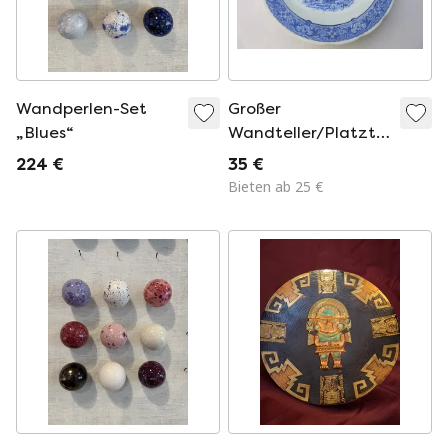
Wandperlen-Set
Großer
„Blues“
Wandteller/Platzteller
von Boch Belgium,
224 €
35 €
hergestellt für Royal
Bieten ab 25 €
Sphinx DELFTS, 32
cm Durchmesser.