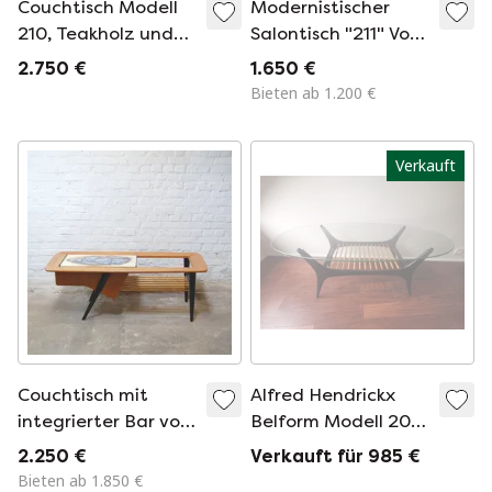
Couchtisch Modell
Modernistischer
210, Teakholz und
Salontisch "211" Von
Keramik, von Alfred
Alfred Hendrickx Für
2.750 €
1.650 €
Hendrickx, Belform
Belform 1950S
Bieten ab 1.200 €
Verkauft
Couchtisch mit
Alfred Hendrickx
integrierter Bar von
Belform Modell 208
Alfred Hendrickx für
Wohnzimmertisch
2.250 €
Verkauft für 985 €
Belform 1956
Bieten ab 1.850 €