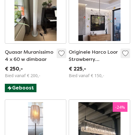
Quasar Muranissimo
Originele Harco Loor
4 x 60 w dimbaar
Strawberry
Hanglamp (12-Lichts
€ 250,-
€ 225,-
RVS
Bied vanaf € 200,-
Bied vanaf € 150,-
Geboost
-
24
%