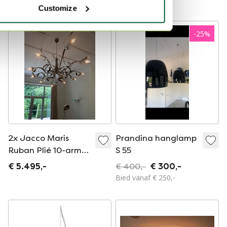
Customize
-
25
%
2x Jacco Maris
Prandina hanglamp
Ruban Plié 10-arm
S 55
Hanglamp – Chroom
€ 5.495,-
€ 400,-
€ 300,-
Bied vanaf € 250,-