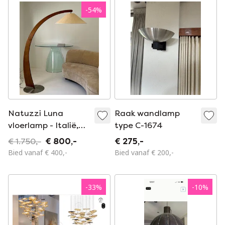
-
54
%
Natuzzi Luna
Raak wandlamp
vloerlamp - Italië,
type C-1674
jaren 1990
€ 1.750,-
€ 800,-
€ 275,-
Bied vanaf € 400,-
Bied vanaf € 200,-
-
33
%
-
10
%