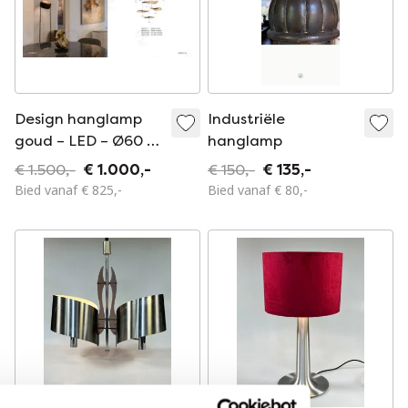
Design hanglamp
Industriële
goud – LED – Ø60 x
hanglamp
H280 cm – Model
€ 1.500,-
€ 1.000,-
€ 150,-
€ 135,-
8827P/13
Bied vanaf € 825,-
Bied vanaf € 80,-