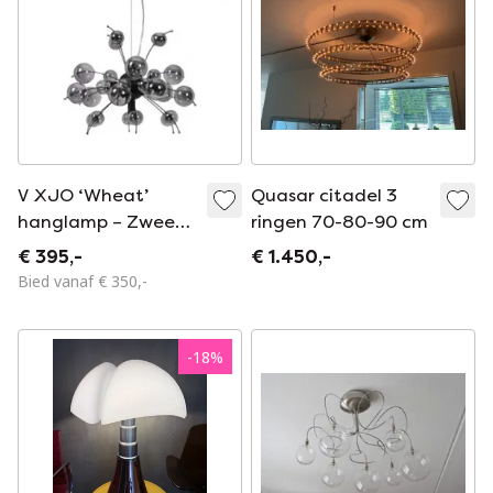
V XJO ‘Wheat’
Quasar citadel 3
hanglamp – Zweeds
ringen 70-80-90 cm
design –
€ 395,-
€ 1.450,-
Smoke/Black –
Bied vanaf € 350,-
Nieuw in doos
-
18
%