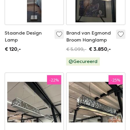
Staande Design
Brand van Egmond
Lamp
Broom Hanglamp
€ 120,-
€ 5.099,-
€ 3.850,-
Gecureerd
-
22
%
-
25
%