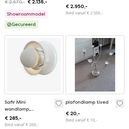
€ 2.670,-
€ 2.136,-
– paar – Cinna /
€ 2.950,-
Ligne Roset –
Bied vanaf € 2.500,-
Showroommodel
Frankrijk 1998
Gecureerd
Safir Mini
plafondlamp tived
wandlamp,
€ 20,-
Marianne Tuxen for
€ 285,-
Bied vanaf € 10,-
Louis Poulsen
Bied vanaf € 200,-