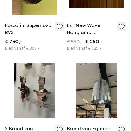
Foscarini Supernova
Lzf New Wave
RVS
Hanglamp,
Rood/Geel
€ 750,-
€ 550,-
€ 250,-
Houtfineer
Bied vanaf € 300,-
Bied vanaf € 125,-
2 Brand van
Brand van Egmond