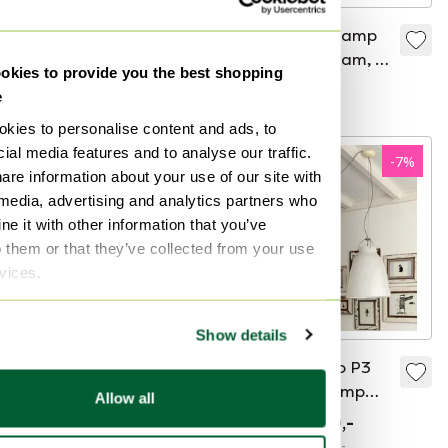
Vintage Maison
Vintage Tafellamp
Charles Hanglamp,
Raak Amsterdam, D
kies to provide you the best shopping
Frankrijk 60's
2097, Trompetlamp
€ 340,-
€ 399,-
e
kies to personalise content and ads, to
ial media features and to analyse our traffic.
-
10
%
-
7
%
are information about your use of our site with
 media, advertising and analytics partners who
e it with other information that you’ve
o them or that they’ve collected from your use
rvices.
Show details
SLACK 1 vloerlamp
2x Caravaggio P3
Martech
Opaal Hanglamp
Allow all
Fritz Hansen
€ 1.200,-
€ 1.080,-
€ 950,-
€ 880,-
Bied vanaf € 810,-
Bied vanaf € 600,-