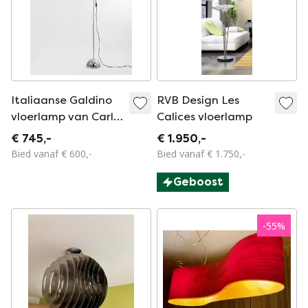
Italiaanse Galdino
RVB Design Les
vloerlamp van Carlo
Calices vloerlamp
Urbinati voor
€ 745,-
€ 1.950,-
Guzzini
Bied vanaf € 600,-
Bied vanaf € 1.750,-
Geboost
-
55
%