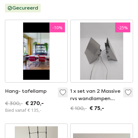
Gecureerd
-
10
%
-
25
%
Hang- tafellamp
1 x set van 2 Massive
rvs wandlampen
€ 300,-
€ 270,-
2000's
€ 100,-
€ 75,-
Bied vanaf € 135,-