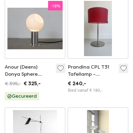
-
18
%
Anour (Deens)
Prandina CPL T31
Donya Sphere
Tafellamp –
wand/tafellamp
Christian Ploderer
€ 395,-
€ 325,-
€ 240,-
design Anour
Bied vanaf € 180,-
Gecureerd