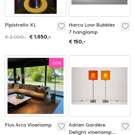
Pipistrello XL
Harco Loor Bubbles
7 hanglamp
€ 2.000,-
€ 1.650,-
€ 150,-
-
20
%
Flos Arco Vloerlamp
Adrien Gardère
Delight vloerlampen