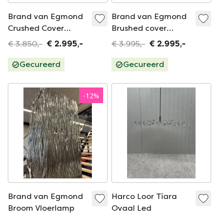
Brand van Egmond
Brand van Egmond
Crushed Cover
Brushed cover
Hanglamp Wit
Hanglamp Zwart
€ 3.850,-
€ 2.995,-
€ 3.995,-
€ 2.995,-
Gecureerd
Gecureerd
-
12
%
Brand van Egmond
Harco Loor Tiara
Broom Vloerlamp
Ovaal Led