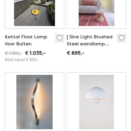
Kettal Floor Lamp
[ Sine Light Brushed
Voor Buiten
Steel wandlamp
door David Derksen
€ 1.150,-
€ 1.035,-
€ 895,-
Bied vanaf € 800,-