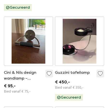
Gecureerd
Cini & Nils design
Guzzini tafellamp
wandlamp –
€ 450,-
geborsteld staal –
€ 95,-
Bied vanaf € 350,-
moderne Italiaanse
Bied vanaf € 75,-
wandlamp
Gecureerd