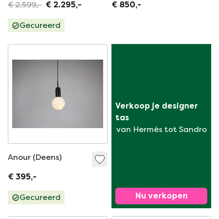
€ 2.599,-
€ 2.295,-
€ 850,-
Gecureerd
Verkoop je designer 
tas
van Hermès tot Sandro
Anour (Deens)
€ 395,-
Nu verkopen
Gecureerd