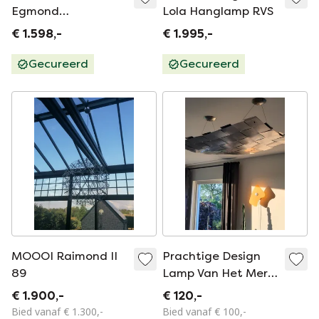
Egmond
Lola Hanglamp RVS
Nightwatch
€ 1.598,-
€ 1.995,-
Wandlamp
Gecureerd
Gecureerd
MOOOI Raimond II
Prachtige Design
89
Lamp Van Het Merk
The Wave
€ 1.900,-
€ 120,-
Bied vanaf € 1.300,-
Bied vanaf € 100,-