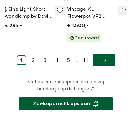
[, Sine Light Short
Vintage XL
wandlamp by David
Flowerpot VP2
Derksen
Large door Verner
€ 295,-
€ 1.500,-
Panton voor Louis
Poulsen, jaren '70
Gecureerd
1
2
3
4
5
...
11
Volgende
Stel nu een zoekopdracht in en wij
houden je op de hoogte 🔎
Zoekopdracht opslaan