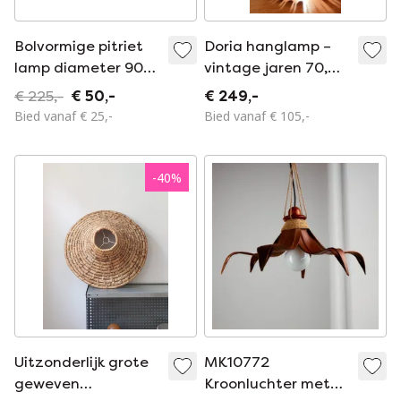
Bolvormige pitriet
Doria hanglamp –
lamp diameter 90
vintage jaren 70,
cm.
messing en teak,
€ 225,-
€ 50,-
€ 249,-
geweven look – zeer
Bied vanaf € 25,-
Bied vanaf € 105,-
goede staat
-
40
%
Uitzonderlijk grote
MK10772
geweven
Kroonluchter met