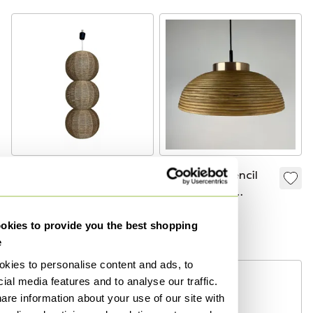
XL 60s 70s lamp
Hanglamp ‘Pencil
bollamp raffia
Reed’ – Doria
vlechtwerk space
Leuchten | Jaren
€ 799,-
€ 300,-
age design 60s
‘70
kies to provide you the best shopping
Bied vanaf € 559,-
e
kies to personalise content and ads, to
ial media features and to analyse our traffic.
are information about your use of our site with