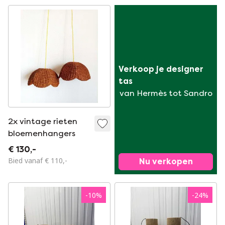
Verkoop je designer 
tas
van Hermès tot Sandro
2x vintage rieten
bloemenhangers
€ 130,-
Bied vanaf € 110,-
Nu verkopen
-
10
%
-
24
%