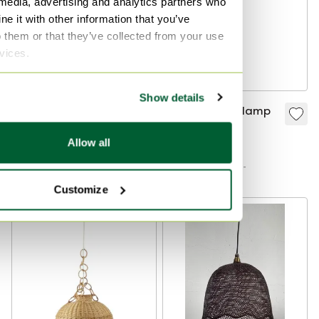
 media, advertising and analytics partners who
e it with other information that you’ve
o them or that they’ve collected from your use
rvices.
Show details
Rieten hanglamp
Vintage Hanglamp
Riet Rotan
€ 69,-
Allow all
€ 190,-
Bied vanaf € 48,-
Bied vanaf € 175,-
Customize