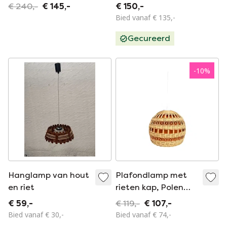
lampenkap Boho
kokosbladeren
€ 240,-
€ 145,-
€ 150,-
rieten mandlamp
Bied vanaf € 135,-
Gecureerd
-
10
%
Hanglamp van hout
Plafondlamp met
en riet
rieten kap, Polen
1960
€ 59,-
€ 119,-
€ 107,-
Bied vanaf € 30,-
Bied vanaf € 74,-