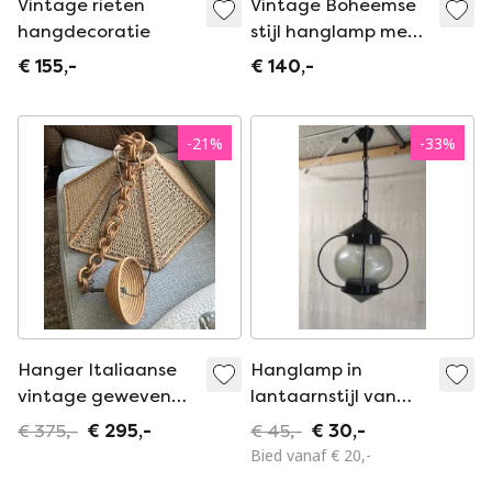
Vintage rieten
Vintage Boheemse
hangdecoratie
stijl hanglamp met
abaca design
€ 155,-
€ 140,-
-
21
%
-
33
%
Hanger Italiaanse
Hanglamp in
vintage geweven
lantaarnstijl van
stro geweven stro
metaal en glas -
€ 375,-
€ 295,-
€ 45,-
€ 30,-
jaren 1950
Bied vanaf € 20,-