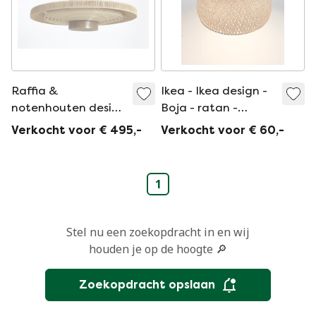
Raffia &
Ikea - Ikea design -
notenhouten design
Boja - ratan -
hanglamp Temde
hanglamp - bamboe
Verkocht voor € 495,-
Verkocht voor € 60,-
Swiss
- 2000
1
Stel nu een zoekopdracht in en wij
houden je op de hoogte 🔎
Zoekopdracht opslaan