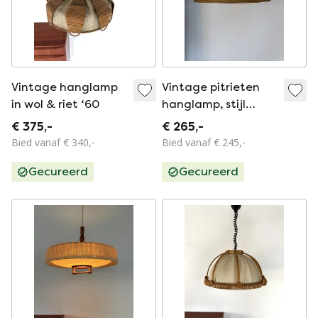
Vintage hanglamp
Vintage pitrieten
in wol & riet ‘60
hanglamp, stijl
Gabriella Crespi ‘70
€ 375,-
€ 265,-
Bied vanaf € 340,-
Bied vanaf € 245,-
Gecureerd
Gecureerd