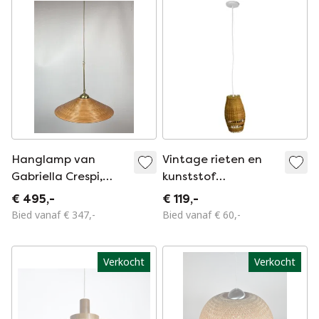
Hanglamp van
Vintage rieten en
Gabriella Crespi,
kunststof
1970
hanglamp,
€ 495,-
€ 119,-
Denemarken 1960
Bied vanaf € 347,-
Bied vanaf € 60,-
Verkocht
Verkocht