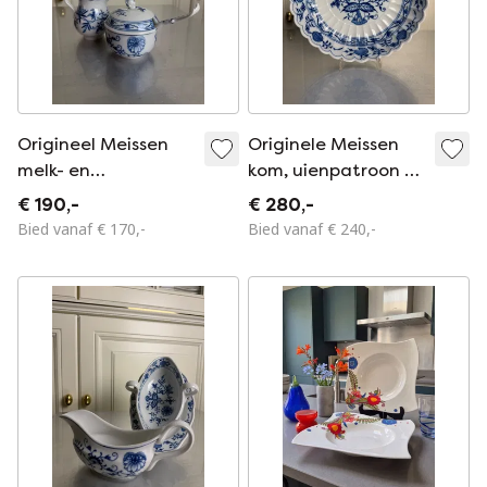
Origineel Meissen
Originele Meissen
melk- en
kom, uienpatroon –
suikerservies,
1e keus – Ø 23 cm –
€ 190,-
€ 280,-
uienpatroon –
Uitstekende staat
Bied vanaf € 170,-
Bied vanaf € 240,-
melkkan, suikerpot
en porseleinen lepel
– 1e en 2e keus –
Uitstekende st