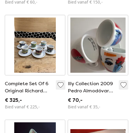
Bied vanaf € 60,-
Bied vanaf € 150,-
Complete Set Of 6
Illy Collection 2009
Original Richard
Pedro Almodóvar
Ginori 1735 Murales
Espresso
€ 325,-
€ 70,-
Collection
Bied vanaf € 225,-
Bied vanaf € 35,-