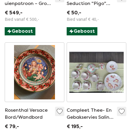
uienpatroon – Grote
Seduction "Pigo"
ovale serveerschaal
jaren '50
€ 549,-
€ 50,-
– Model 298 – 42,5 ×
Bied vanaf € 500,-
Bied vanaf € 40,-
33,5 cm – Eerste
Geboost
Geboost
keus
Rosenthal Versace
Compleet Thee- En
Bord/Wandbord
Gebakservies Salins
Les Bains
€ 79,-
€ 195,-