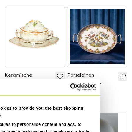
Keramische
Porseleinen
soepterrine van
Dienblad Van
Bassano met
Westraven
€ 35,-
€ 89,-
schotel – Italië – in
Bied vanaf € 75,-
zeer goede staat
kies to provide you the best shopping
e
kies to personalise content and ads, to
ial media features and to analyse our traffic.