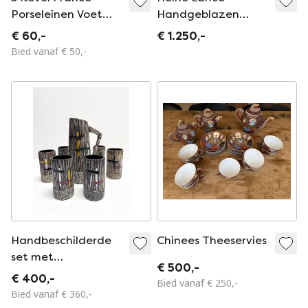
Porseleinen Voet
Handgeblazen
Bekers
Zweedse
€ 60,-
€ 1.250,-
studioglazen karaf
Bied vanaf € 50,-
– Gesigneerd
Handbeschilderde
Chinees Theeservies
set met
€ 500,-
sinaasappelsap en
€ 400,-
Bied vanaf € 250,-
water. Frankrijk,
Bied vanaf € 360,-
jaren 60.