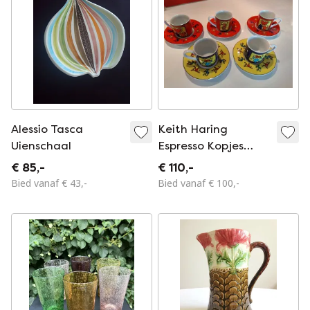
Alessio Tasca
Keith Haring
Uienschaal
Espresso Kopjes
Könitz Porselein (5
€ 85,-
€ 110,-
Sets)
Bied vanaf € 43,-
Bied vanaf € 100,-