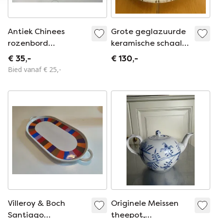
Antiek Chinees
Grote geglazuurde
rozenbord
keramische schaal
gemarkeerd
van J.G. Picard,
€ 35,-
€ 130,-
Fabricado em
jaren 60-70.
Bied vanaf € 25,-
Macau, diameter
22,5 cm
Villeroy & Boch
Originele Meissen
Santiago
theepot,