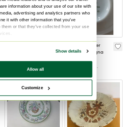
are information about your use of our site with
 media, advertising and analytics partners who
e it with other information that you’ve
o them or that they’ve collected from your use
rvices.
Originele Meissen
Hutschenreuter
Show details
ceremonieschaal/ceremoniële
Galleria Bollogna
kom – Model F152a –
€ 695,-
€ 300,-
Decor 332 g –
Bied vanaf € 550,-
Bied vanaf € 275,-
Allow all
Kobaltblauwe
achtergrond –
Duitse bloemen –
Customize
1951