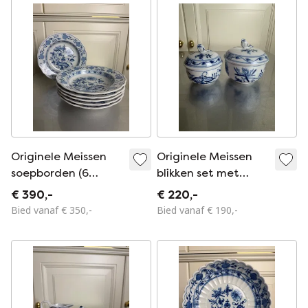
Uitstekende staat
Originele Meissen
Originele Meissen
soepborden (6
blikken set met
stuks), uienpatroon
uienmotief – 2
€ 390,-
€ 220,-
– model 489 –
blikken met deksel –
Bied vanaf € 350,-
Bied vanaf € 190,-
eerste keus – Ø 24
1e en 2e keuze –
cm – uitstekende
Uitstekende staat
staat