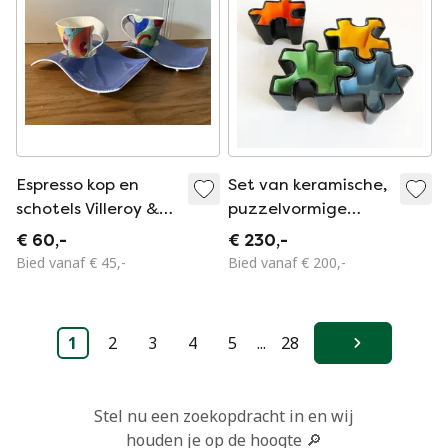
Espresso kop en
Set van keramische,
schotels Villeroy &
puzzelvormige
Boch NewWave
sieradenschaaltjes.
€ 60,-
€ 230,-
Caffé Manaus –
Italië, jaren 80.
Bied vanaf € 45,-
Bied vanaf € 200,-
Limited Edition
1
2
3
4
5
...
28
Volgende
Stel nu een zoekopdracht in en wij
houden je op de hoogte 🔎