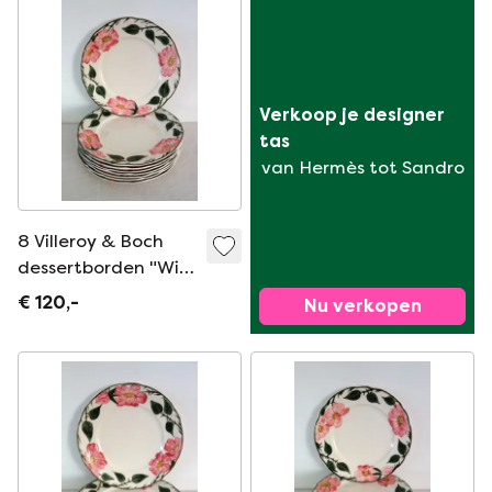
Verkoop je designer 
tas
van Hermès tot Sandro
8 Villeroy & Boch
dessertborden "Wild
Rose", 1970
€ 120,-
Nu verkopen