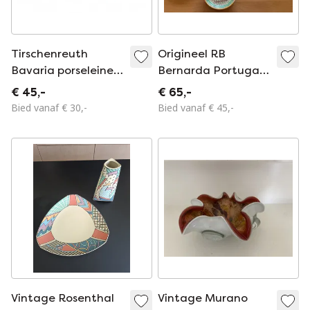
Tirschenreuth
Origineel RB
Bavaria porseleinen
Bernarda Portugal
dienblad
servies! 8-delige set!
€ 45,-
€ 65,-
Grote borden +
Bied vanaf € 30,-
Bied vanaf € 45,-
soepkommen!
Kleurrijk! Vintage
Vintage Rosenthal
Vintage Murano