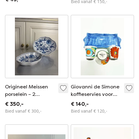
Bied vanaf € 150,-
Villeroy & Boch
Origineel Meissen
Giovanni de Simone
porselein – 2
koffieservies voor
serveerschalen in
twee personen.
€ 350,-
€ 140,-
uienmotief – eerste
Italië, jaren 60.
Bied vanaf € 300,-
Bied vanaf € 120,-
keus – unieke staat