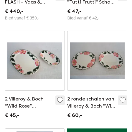
FLASH – Vaas &
"Tutti Frutti" Schaal
Schaal – Ontwerp
– Jaren 50/60 –
€ 440,-
€ 47,-
Dorothy Hafner
Authentiek
Bied vanaf € 350,-
Bied vanaf € 42,-
(Jaren '80)
2 Villeroy & Boch
2 ronde schalen van
“Wild Rose”
Villeroy & Boch "Wild
serveerschalen, 1970
Rose", 1970
€ 45,-
€ 60,-