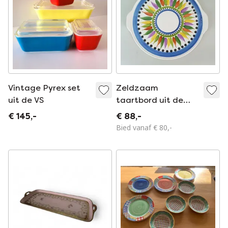
Vintage Pyrex set
Zeldzaam
uit de VS
taartbord uit de
jaren 50 van Villeroy
€ 145,-
€ 88,-
& Boch met
Bied vanaf € 80,-
handbeschilderd
decor 'Karla'.