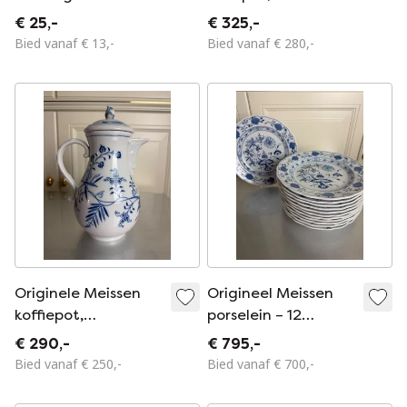
Serveerplateautje
uienpatroon –
€ 25,-
€ 325,-
eerste keus –
Bied vanaf € 13,-
Bied vanaf € 280,-
breedte 24 cm –
uitstekende staat
Originele Meissen
Origineel Meissen
koffiepot,
porselein – 12
uienpatroon –
dinerborden,
€ 290,-
€ 795,-
eerste keus –
uienpatroon – Vorm
Bied vanaf € 250,-
Bied vanaf € 700,-
uitstekende staat
475 – Eerste keus –
Ø 25 cm –