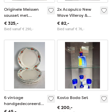
Originele Meissen
2x Acapulco New
sausset met
Wave Villeroy &
uienmotief, First
Boch, Groot Diep
€ 325,-
€ 82,-
Choice – sauskom en
Bord 27x27cm.
Bied vanaf € 290,-
Bied vanaf € 76,-
sauskan – in
uitstekende staat.
6 vintage
Kosta Boda Set
handgedecoreerde
€ 200,-
dessertborden van
€ 45,-