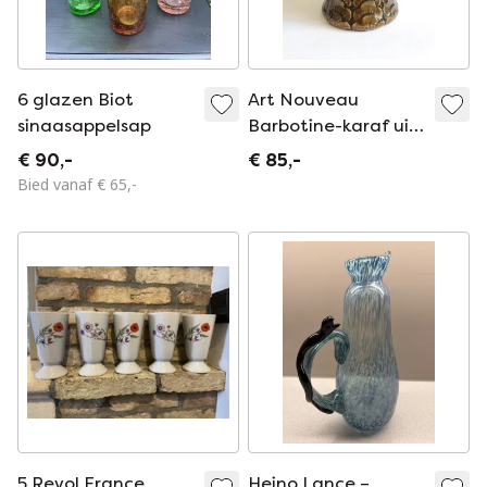
6 glazen Biot
Art Nouveau
sinaasappelsap
Barbotine-karaf uit
het begin van de
€ 90,-
€ 85,-
20e eeuw
Bied vanaf € 65,-
5 Revol France
Heino Lance –