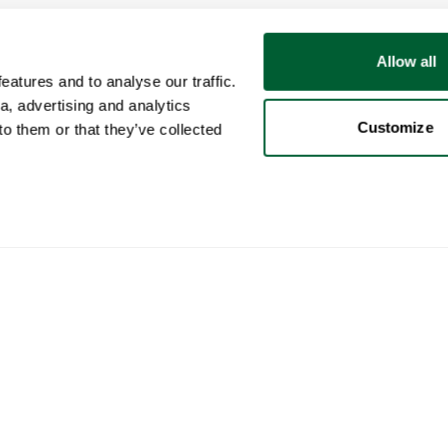
Allow all
atures and to analyse our traffic.
a, advertising and analytics
Customize
o them or that they’ve collected
Gebruiker
Categorieën
Kop
Mijn account
Meubels
Zo w
Verkopen
Verlichting
Zo w
Aankopen
Kunst
Whop
Jouw advertenties
Decoratie
Cura
Opgeslagen
Koffietafelboeken
Zo w