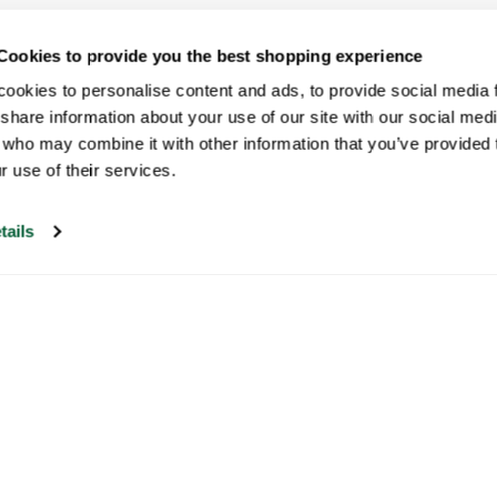
Cookies to provide you the best shopping experience
ookies to personalise content and ads, to provide social media fe
share information about your use of our site with our social medi
 who may combine it with other information that you’ve provided t
r use of their services.
tails
Onze klantenservice is open op
werkdagen tussen 09:30 en 17:00
Bezoek ons help center