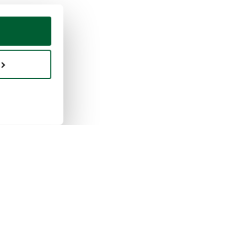
en & verkopen
Whoppah
erkt verkopen
Over ons
erkt kopen
Reviews
pah zakelijk
Veelgestelde vragen
tieregels
Contact
erkt betalen
Privacybeleid