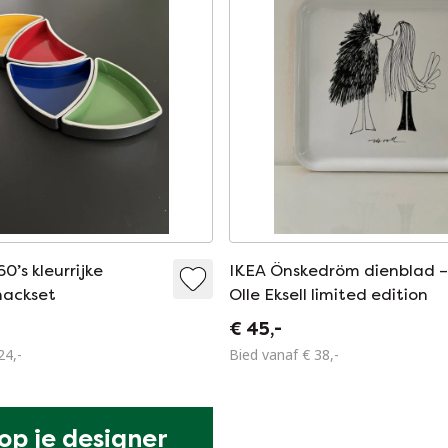
0’s kleurrijke
IKEA Önskedröm dienblad 
nackset
Olle Eksell limited edition
€ 45,-
24,-
Bied vanaf € 38,-
p je designer 