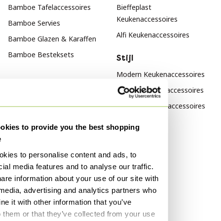
Bamboe Tafelaccessoires
Bieffeplast
Keukenaccessoires
Bamboe Servies
Alfi Keukenaccessoires
Bamboe Glazen & Karaffen
Bamboe Besteksets
Stijl
Modern Keukenaccessoires
Vintage Keukenaccessoires
Klassiek Keukenaccessoires
kies to provide you the best shopping
Materiaal
Populariteit
e
Hout Keukenaccessoires
Hout Dressoirs
kies to personalise content and ads, to
Chroom Keukenaccessoires
Vitra
ial media features and to analyse our traffic.
Keramiek Keukenaccessoires
Fluweel Banken
are information about your use of our site with
 media, advertising and analytics partners who
Marmer Tafels
Kleur
e it with other information that you’ve
o them or that they’ve collected from your use
Roze Keukenaccessoires