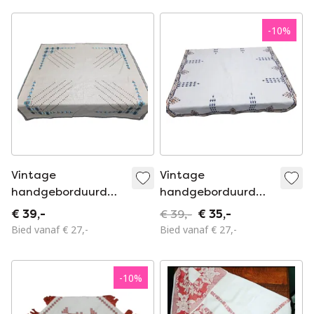
-
10
%
Vintage
Vintage
handgeborduurd
handgeborduurd
tafelkleed 71 x 69
tafelkleed 78 x 75
€ 39,-
€ 39,-
€ 35,-
cm
cm
Bied vanaf € 27,-
Bied vanaf € 27,-
-
10
%