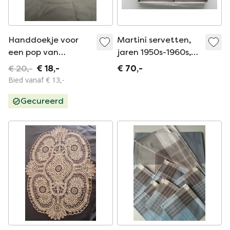
Handdoekje voor
Martini servetten,
een pop van
jaren 1950s-1960s,
Bretagne
midcentury modern
€ 20,-
€ 18,-
€ 70,-
Bied vanaf € 13,-
Gecureerd