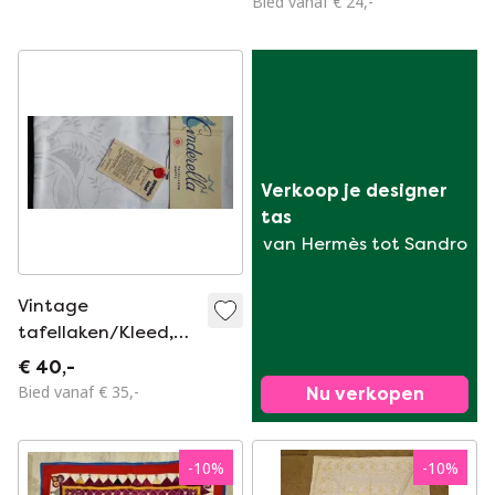
Bied vanaf € 24,-
Verkoop je designer 
tas
van Hermès tot Sandro
Vintage
tafellaken/Kleed,
Cinderella
€ 40,-
Bied vanaf € 35,-
Nu verkopen
-
10
%
-
10
%