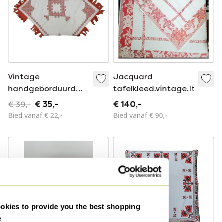
Vintage
Jacquard
handgeborduurd
tafelkleed.vintage.Italië
tafelkleed 70 x 68
€ 39,-
€ 35,-
€ 140,-
cm
Bied vanaf € 22,-
Bied vanaf € 90,-
kies to provide you the best shopping
e