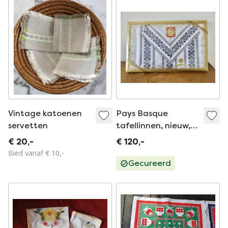
Vintage katoenen
Pays Basque
servetten
tafellinnen, nieuw,
tafelkleed en 6
€ 20,-
€ 120,-
servetten, 1970
Bied vanaf € 10,-
Gecureerd