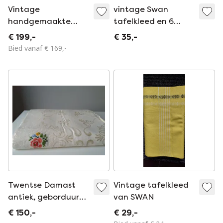
Vintage
vintage Swan
handgemaakte
tafelkleed en 6
Roemeense
servetten jaren 50
€ 199,-
€ 35,-
tafelloper van
Bied vanaf € 169,-
puntkant /
macramé tafelloper
Twentse Damast
Vintage tafelkleed
antiek, geborduurd
van SWAN
tafellaken
€ 150,-
€ 29,-