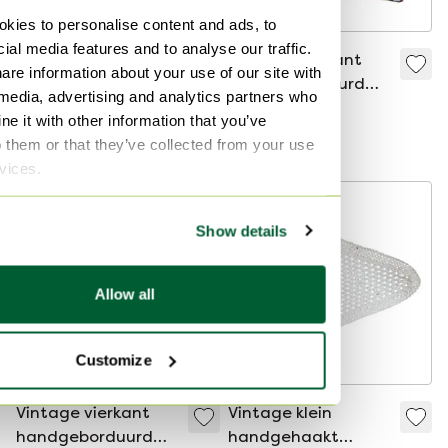
kies to personalise content and ads, to
ial media features and to analyse our traffic.
Rood vintage
Vintage vierkant
are information about your use of our site with
tafelkleed
handgeborduurd
 media, advertising and analytics partners who
tafelkleed 63 x 63
€ 35,-
€ 39,-
e it with other information that you’ve
cm
Bied vanaf € 18,-
Bied vanaf € 30,-
o them or that they’ve collected from your use
rvices.
Show details
Allow all
Customize
Vintage vierkant
Vintage klein
handgeborduurd
handgehaakt