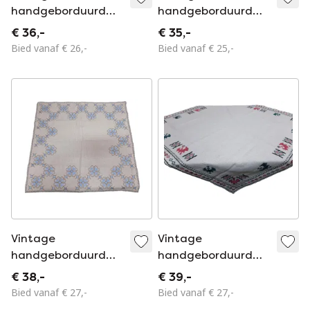
handgeborduurd
handgeborduurd
tafelkleed 72 x 68
tafelkleed 74 x 70
€ 36,-
€ 35,-
cm
cm
Bied vanaf € 26,-
Bied vanaf € 25,-
Vintage
Vintage
handgeborduurd
handgeborduurd
tafelkleed 60 x 60
tafelkleed 73 x 71
€ 38,-
€ 39,-
cm
cm
Bied vanaf € 27,-
Bied vanaf € 27,-