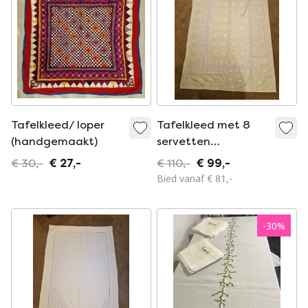
Tafelkleed/ loper
Tafelkleed met 8
(handgemaakt)
servetten
(handgeborduurd)
€ 30,-
€ 27,-
€ 110,-
€ 99,-
Bied vanaf € 81,-
-
30
%