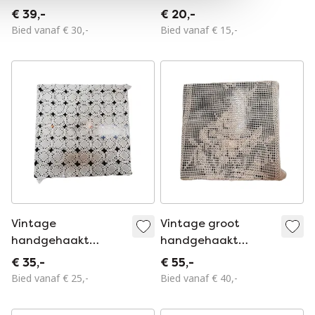
tafelkleed 72 x 72
tafelkleed 30 x 21
€ 39,-
€ 20,-
cm
cm
Bied vanaf € 30,-
Bied vanaf € 15,-
Vintage
Vintage groot
handgehaakt
handgehaakt
tafelkleed 77X72
tafelkleed 177x82
€ 35,-
€ 55,-
CM
cm
Bied vanaf € 25,-
Bied vanaf € 40,-