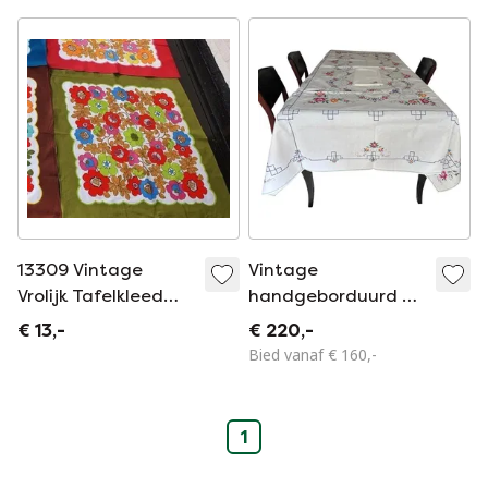
13309 Vintage
Vintage
Vrolijk Tafelkleed
handgeborduurd en
Van Katoen Met
opengewerkt
€ 13,-
€ 220,-
Bloemen
tafelkleed en
Bied vanaf € 160,-
servetten, 1950
1