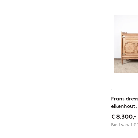
Frans dress
eikenhout,
Guillerme 
€ 8.300,-
Your Home 
Bied vanaf € 