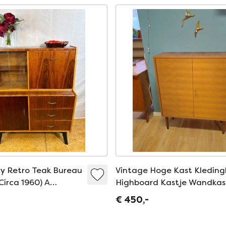
y Retro Teak Bureau
Vintage Hoge Kast Kleding
irca 1960) A
Highboard Kastje Wandkas
and versatile mid
€ 450,-
odern teak bureau
ating fr