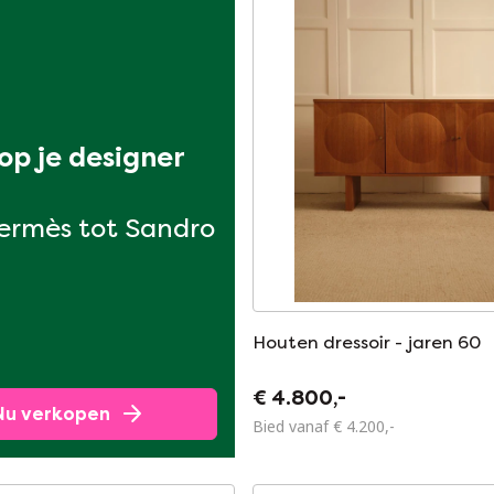
p je designer 
ermès tot Sandro
Houten dressoir - jaren 60
€ 4.800,-
Nu verkopen
Bied vanaf € 4.200,-