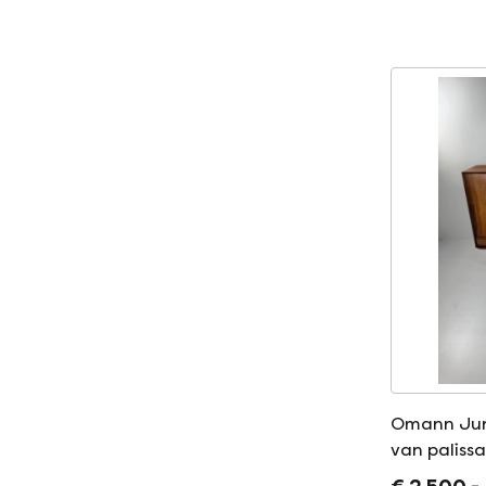
Omann Jun 
van paliss