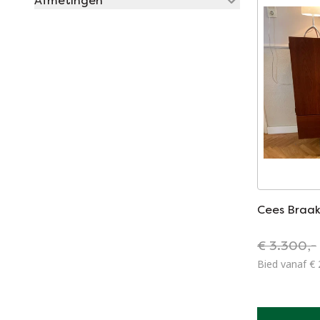
Afmetingen
Cees Braa
€ 3.300,-
Bied vanaf € 