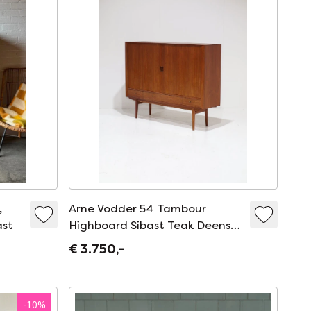
,
Arne Vodder 54 Tambour
ast
Highboard Sibast Teak Deens
1960s
€ 3.750,-
-
10
%