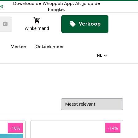
Download de Whoppah App. Altijd op de
hoogte.
Verkoop
Winkelmand
Merken
Ontdek meer
NL
-
10
%
-
14
%