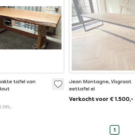
kte tafel van
Jean Montagne, Visgraat
Hout
eettafel ei
Verkocht voor € 1.500,-
1.595,-
1