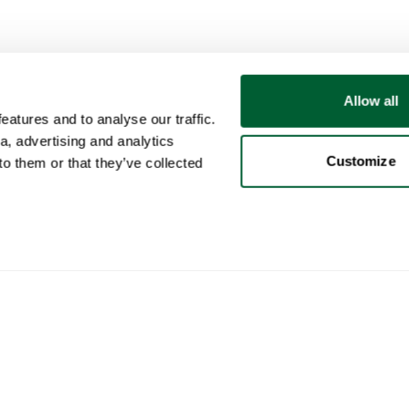
Allow all
atures and to analyse our traffic.
a, advertising and analytics
Customize
o them or that they’ve collected
Gebruiker
Categorieën
Kop
Mijn account
Meubels
Zo w
Verkopen
Verlichting
Zo w
Aankopen
Kunst
Whop