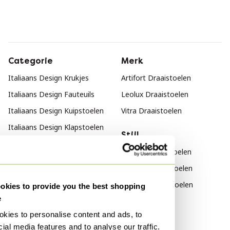
Categorie
Merk
Italiaans Design Krukjes
Artifort Draaistoelen
Italiaans Design Fauteuils
Leolux Draaistoelen
Italiaans Design Kuipstoelen
Vitra Draaistoelen
Italiaans Design Klapstoelen
Stijl
Italiaans Design Hockers en
Vintage Draaistoelen
poefs
Modern Draaistoelen
Italiaans Design Loveseats
Klassiek Draaistoelen
kies to provide you the best shopping
Italiaans Design Stoelen /
e
fauteuils
kies to personalise content and ads, to
Italiaans Design Barkrukken
ial media features and to analyse our traffic.