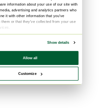
are information about your use of our site with
Materiaal
Populariteit
 media, advertising and analytics partners who
Leer Draaistoelen
Hout Dressoirs
e it with other information that you’ve
Hout Draaistoelen
Vitra
o them or that they’ve collected from your use
rvices.
Bamboe Draaistoelen
Fluweel Banken
Marmer Tafels
Kleur
Show details
Zwart Draaistoelen
Grijs Draaistoelen
Allow all
Wit Draaistoelen
Customize