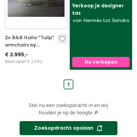
Verkoop je designer 
tas
van Hermès tot Sandro
2x B&B Italia "Tulip"
armchairs by
Jeffrey Bernett
€ 2.995,-
Bied vanaf € 2.595,-
Nu verkopen
1
Stel nu een zoekopdracht in en wij
houden je op de hoogte 🔎
Zoekopdracht opslaan