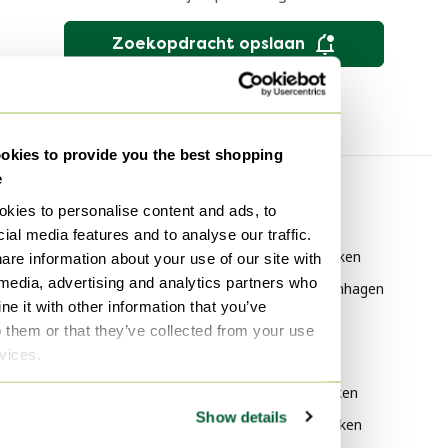
Zoekopdracht opslaan
kies to provide you the best shopping
e
Categorie
Merk
kies to personalise content and ads, to
Dutch Design Meubels
HAY Barkrukken
ial media features and to analyse our traffic.
Dutch Design Kuipstoelen
Thonet Barkrukken
are information about your use of our site with
 media, advertising and analytics partners who
Dutch Design
Normann Copenhagen
e it with other information that you’ve
Eetkamerstoelen
Barkrukken
o them or that they’ve collected from your use
Dutch Design Fauteuils
rvices.
Stijl
Dutch Design Draaistoelen
Design Barkrukken
Dutch Design Stoelen /
Show details
Vintage Barkrukken
fauteuils