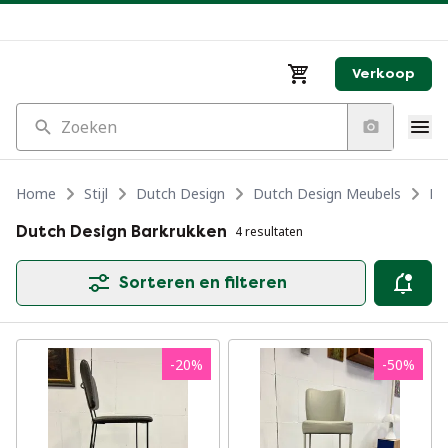
Verkoop
Zoeken
Home
Stijl
Dutch Design
Dutch Design Meubels
Du
Dutch Design Barkrukken
4 resultaten
Sorteren en filteren
-
20
%
-
50
%