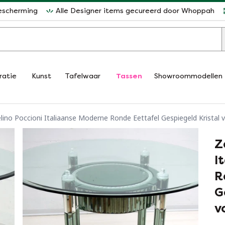
escherming
Alle Designer items gecureerd door Whoppah
ratie
Kunst
Tafelwaar
Tassen
Showroommodellen
lino Poccioni Italiaanse Moderne Ronde Eettafel Gespiegeld Kristal
Z
I
R
G
v