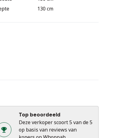
le jaren van activiteit (sinds 1973) de beste
epte
130 cm
ternationale markten te veroveren.
ls het u bevalt, doe dan een bod en wij
llen het evalueren, beter dan dit kan het
t!
pische tekenen des tijds
Top beoordeeld
Deze verkoper scoort 5 van de 5
op basis van reviews van
kopers op Whoppah.