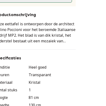
oductomschrijving
ze eettafel is ontworpen door de architect
lino Poccioni voor het beroemde Italiaanse
drijf MP2. Het blad is van dik kristal, het
derstel bestaat uit een mozaïek van
iegels in verschillende kleuren en de
ten zijn van plexiglas. Geproduceerd
ssen de jaren 1980
ecificaties
del T-23C
nditie
Heel goed
euren
Transparant
-2, een historisch en authentiek bedrijf,
t van de Poccioni uit Rome, voor een
teriaal
Kristal
oductie die volledig "made in Italy" is. Een
ntal stuks
1
ote professionele waarde van hoog
ogte
81 cm
kmanschap in de productie van kristal voor
ubilering dat in staat is geweest om in
eedte
130 cm