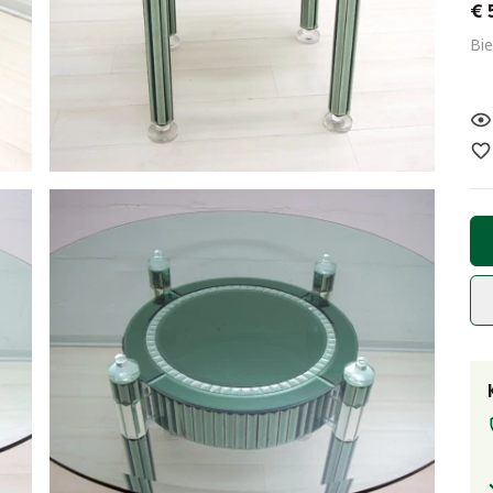
€ 
Bie