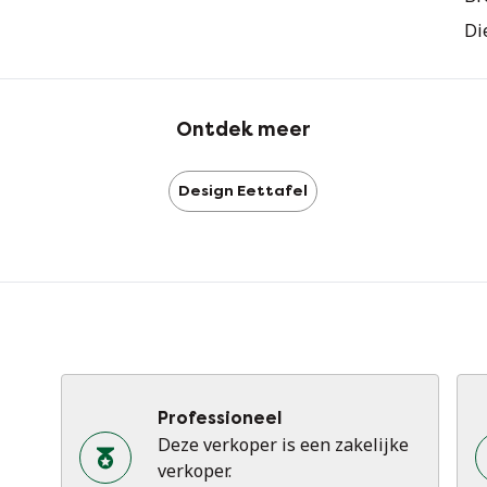
ve
Di
in
"A
zu
Ontdek meer
nie
Design Eettafel
Ty
Professioneel
Deze verkoper is een zakelijke
verkoper.