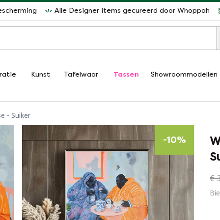
escherming
Alle Designer items gecureerd door Whoppah
ratie
Kunst
Tafelwaar
Tassen
Showroommodellen
e - Suiker
W
-
10
%
S
€ 
Bie