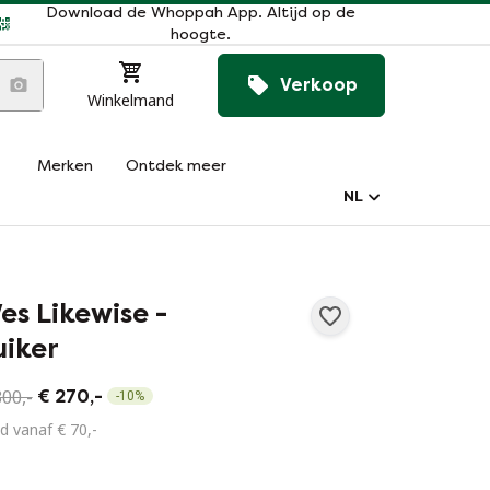
Download de Whoppah App. Altijd op de
hoogte.
Verkoop
Winkelmand
Merken
Ontdek meer
NL
es Likewise -
uiker
300,-
€ 270,-
-
10
%
d vanaf € 70,-