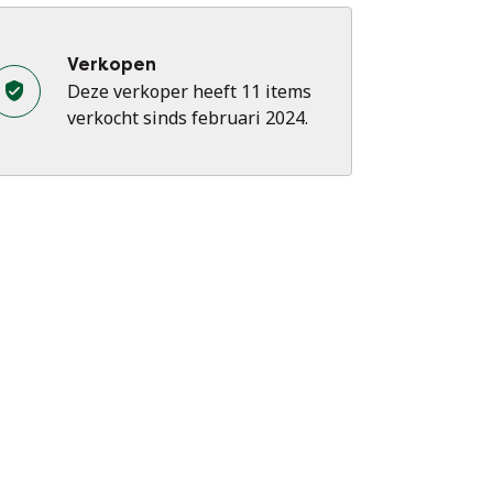
dendaagse kunst. Met een rijke
signgeschiedenis van meer dan twintig
ar op het gebied van mode en design
Verkopen
mbineert "Likewise" klassieke
Deze verkoper heeft 11 items
nstzinnigheid naadloos met geavanceerde
verkocht sinds februari 2024.
gitale technieken. Zijn creaties
erschrijden traditionele grenzen en bieden
n verfrissend perspectief dat zowel de
nstkenner als de toevallige toeschouwer
it.