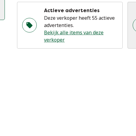
he
de
Actieve advertenties
ja
Deze verkoper heeft 55 actieve
co
advertenties.
ku
Bekijk alle items van deze
di
verkoper
ov
ee
ku
boe