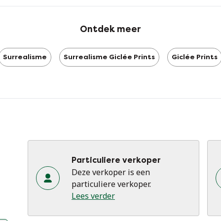
me
fi
Ontdek meer
pi
me
op
Surrealisme
Surrealisme Giclée Prints
Giclée Prints
ar
va
He
to
vr
un
vr
Particuliere verkoper
je 
Deze verkoper is een
particuliere verkoper.
"W
Lees verder
19
zi