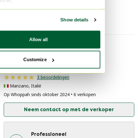
rvices.
Zithoek
Buffa
Show details
Allow all
Verkopersinformatie
Customize
Over deze verkoper
Professioneel
3 beoordelingen
Manzano, Italië
Op Whoppah sinds oktober 2024 • 6 verkopen
Neem contact op met de verkoper
Professioneel