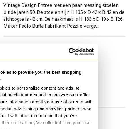
Vintage Design Entree met een paar messing stoelen
uit de jaren 50. De stoelen zijn H 135 x D 42 x B 42 en de
zithoogte is 42 cm. De haakmaat is H 183 x D 19 x B 126.
Maker Paolo Buffa Fabrikant Pozzi e Verga
Ontwerpperiode Van 1950 tot 1959 Productieperiode
Van 1950 tot 1959 Land van productie Italië
Identificatiemerken De toeschrijving van dit stuk is
Specificaties
gebaseerd op archiefdocumentatie, zoals vintage
Conditie
Goed
catalogi, ontwerpersgegevens of andere
Merk / Ontwerper
Buffa
literatuurbronnen. Gedetailleerde staat Uitstekend - Dit
kies to provide you the best shopping
vintage/antieke stuk verkeert in bijna originele staat.
Hoogte
183 cm
e
Het kan minimale gebruikssporen en/of kleine
Breedte
126 cm
restauraties vertonen. Materialen Messing, Glas,
kies to personalise content and ads, to
Diepte
19 cm
Plastic, Chenille Kleur Goud, rood Breedte 49,6 inch
ial media features and to analyse our traffic.
Diepte 7,5 inch Hoogte 72,0 inch
are information about your use of our site with
 media, advertising and analytics partners who
e it with other information that you’ve
Ontdek meer
o them or that they’ve collected from your use