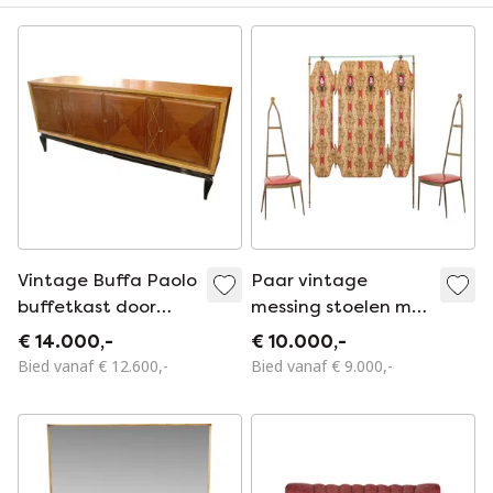
Vintage Buffa Paolo
Paar vintage
buffetkast door
messing stoelen met
Galdino Maspero,
kleerhanger van
€ 14.000,-
€ 10.000,-
Italië 1930
Paolo Buffa voor
Bied vanaf € 12.600,-
Bied vanaf € 9.000,-
Pozzi en Verga,
Italië 1950