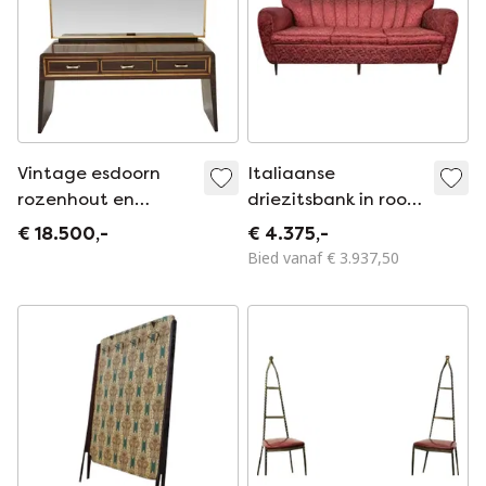
Vintage esdoorn
Italiaanse
rozenhout en
driezitsbank in rood
messing kaptafel
en goud uit het
€ 18.500,-
€ 4.375,-
van Paolo Buffa,
midden van de
Bied vanaf € 3.937,50
1940
vorige eeuw,
ontworpen door
Paolo Buffa, jaren
50