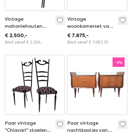
Vintage
Vintage
mahoniehouten
woonkamerset van
kapstok van Paolo
Paolo Buffa voor
€ 2.500,-
€ 7.875,-
Buffa, Italië 1950
Pozzi en Verga,
Bied vanaf € 2.250,-
Bied vanaf € 7.087,50
jaren 50
-
4
%
Paar vintage
Paar vintage
"Chiavari" stoelen
nachtkastjes van