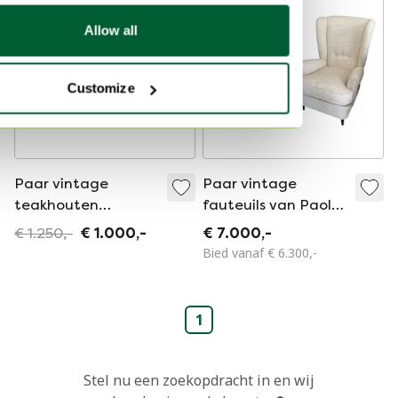
-
20
%
Allow all
Customize
Paar vintage
Paar vintage
teakhouten
fauteuils van Paolo
nachtkastjes van
Buffa
€ 1.250,-
€ 1.000,-
€ 7.000,-
Paolo Buffa, jaren
Bied vanaf € 6.300,-
1940
1
Stel nu een zoekopdracht in en wij