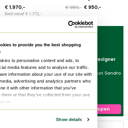
van Paolo Buffa,
Paolo Buffa, jaren
€ 1.970,-
€ 989,-
€ 950,-
jaren 1950
1950
Bied vanaf € 1.773,-
-
7
%
kies to provide you the best shopping
e
Verkoop je designer 
kies to personalise content and ads, to
tas
ial media features and to analyse our traffic.
van Hermès tot Sandro
are information about your use of our site with
 media, advertising and analytics partners who
e it with other information that you’ve
Paar vintage
o them or that they’ve collected from your use
teakhouten en
rvices.
glazen nachtkastjes
€ 1.400,-
€ 1.300,-
Nu verkopen
van Paolo Buffa,
jaren 1940
Show details