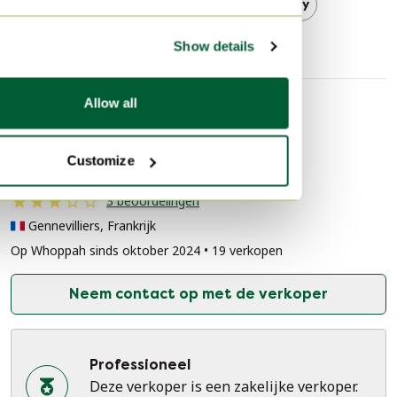
Design Eetkamerstoelen
Day
Show details
Allow all
Verkopersinformatie
Customize
Over deze verkoper
Professioneel
3 beoordelingen
Gennevilliers, Frankrijk
Op Whoppah sinds oktober 2024 • 19 verkopen
Neem contact op met de verkoper
Professioneel
Deze verkoper is een zakelijke verkoper.