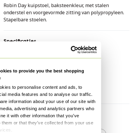
Robin Day kuipstoel, baksteenkleur, met stalen
onderstel en voorgevormde zitting van polypropyleen.
Stapelbare stoelen.
Specificaties
Conditie
Goed
Merk / Ontwerper
Day
kies to provide you the best shopping
Hoogte
75 cm
e
Breedte
48 cm
kies to personalise content and ads, to
Diepte
39 cm
ial media features and to analyse our traffic.
are information about your use of our site with
 media, advertising and analytics partners who
e it with other information that you’ve
Ontdek meer
o them or that they’ve collected from your use
rvices.