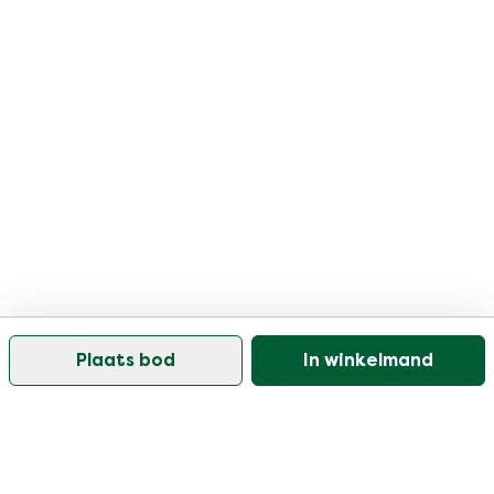
Plaats bod
In winkelmand
Onze klantenservice is open op werkdagen tussen