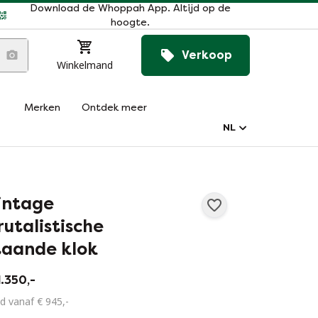
Download de Whoppah App. Altijd op de
hoogte.
Verkoop
Winkelmand
Merken
Ontdek meer
NL
intage
rutalistische
taande klok
1.350,-
d vanaf € 945,-