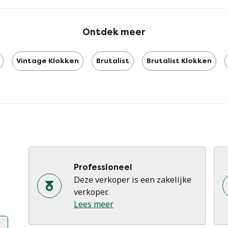
Go
Ontdek meer
Di
Ho
Vintage Klokken
Brutalist
Brutalist Klokken
Br
Di
Re
Professioneel
Deze verkoper is een zakelijke
verkoper.
Lees meer