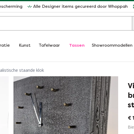
escherming
Alle Designer items gecureerd door Whoppah
ratie
Kunst
Tafelwaar
Tassen
Showroommodellen
alistische staande klok
V
b
s
€ 
Bie