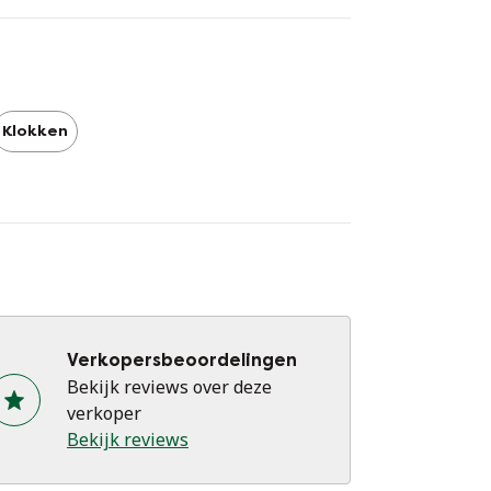
ede conditie.
mensies:
ogte: 191cm/75”
Klokken
eedte: 36 cm/14 "
epte: 41cm/16”
f.: 988557
Verkopersbeoordelingen
Bekijk reviews over deze
verkoper
Bekijk reviews