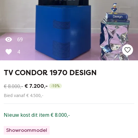
69
4
TV CONDOR 1970 DESIGN
€ 8.000,-
€ 7.200,-
-
10
%
Bied vanaf € 4.500,-
Nieuw kost dit item € 8.000,-
Showroommodel