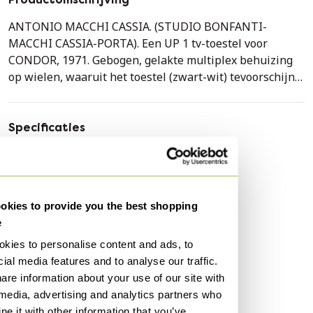
ANTONIO MACCHI CASSIA. (STUDIO BONFANTI-
MACCHI CASSIA-PORTA). Een UP 1 tv-toestel voor
CONDOR, 1971. Gebogen, gelakte multiplex behuizing
op wielen, waaruit het toestel (zwart-wit) tevoorschijn
komt dankzij een hydraulisch pompsysteem. 87 x 56 x 56
cm (h) (gesloten), hoogte 99 cm (open).
Specificaties
Conditie
Uitstekend
Kleuren
Blauw
Materiaal
Hout
kies to provide you the best shopping
Aantal stuks
1
e
1e eigenaar
Ja
kies to personalise content and ads, to
ial media features and to analyse our traffic.
Hoogte
87 cm
are information about your use of our site with
Breedte
56 cm
 media, advertising and analytics partners who
Diepte
56 cm
e it with other information that you’ve