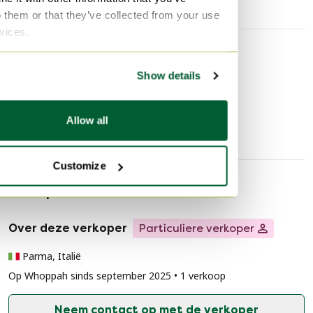
o them or that they’ve collected from your use
rvices.
Ontdek meer
Show details
tv-meubelen
Allow all
Customize
Verkopersinformatie
Over deze verkoper
Particuliere verkoper
Parma, Italië
Op Whoppah sinds september 2025 • 1 verkoop
Neem contact op met de verkoper