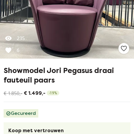
235
6
Showmodel Jori Pegasus draai
fauteuil paars
€ 1.850,-
€ 1.499,-
-
19
%
Gecureerd
Koop met vertrouwen