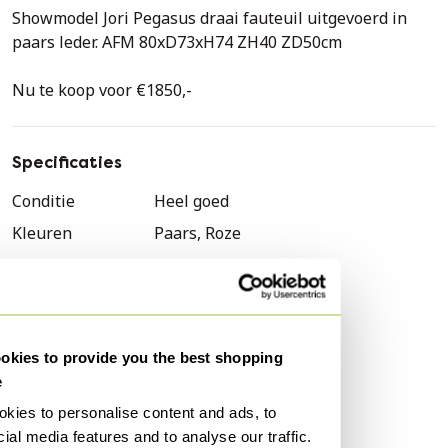
Showmodel Jori Pegasus draai fauteuil uitgevoerd in
paars leder. AFM 80xD73xH74 ZH40 ZD50cm
Nu te koop voor €1850,-
Specificaties
Conditie
Heel goed
Kleuren
Paars, Roze
Materiaal
Leer
Aantal stuks
1
Stijl
Modern
kies to provide you the best shopping
Merk
Jori
e
Hoogte
74 cm
kies to personalise content and ads, to
Breedte
80 cm
ial media features and to analyse our traffic.