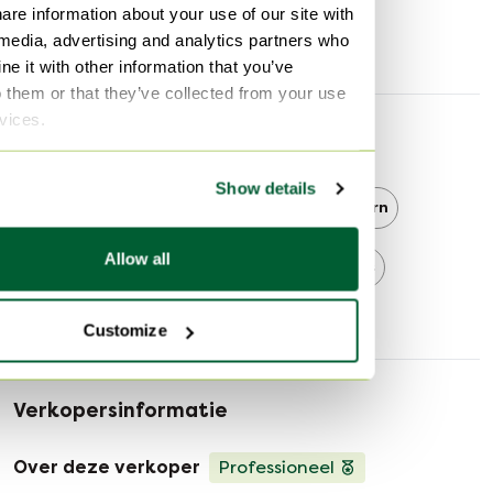
Diepte
73 cm
are information about your use of our site with
 media, advertising and analytics partners who
Zithoogte
40 cm
e it with other information that you’ve
o them or that they’ve collected from your use
rvices.
Ontdek meer
Show details
Jori
Jori Fauteuils
Modern
Allow all
Modern Fauteuils
Fauteuils
Customize
Verkopersinformatie
Over deze verkoper
Professioneel