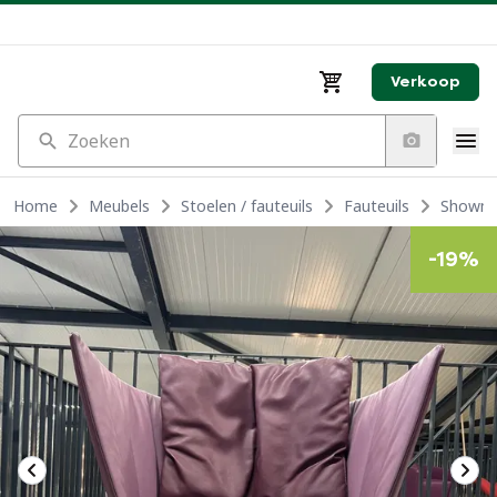
Verkoop
Zoeken
Home
Meubels
Stoelen / fauteuils
Fauteuils
Showmod
-
19
%