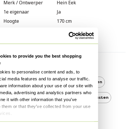
Merk / Ontwerper
Hein Eek
1e eigenaar
Ja
Hoogte
170 cm
Breedte
81 cm
Diepte
52 cm
kies to provide you the best shopping
e
Ontdek meer
kies to personalise content and ads, to
ial media features and to analyse our traffic.
Modern
Modern Kledingkasten
are information about your use of our site with
 media, advertising and analytics partners who
Modern Buffetkasten
Kledingkasten
e it with other information that you’ve
o them or that they’ve collected from your use
Buffetkasten
Hein Eek
rvices.