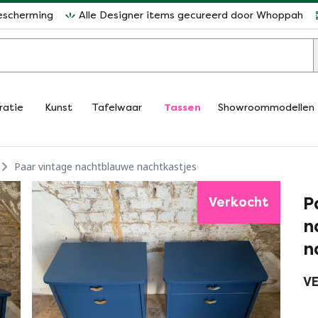
escherming
Alle Designer items gecureerd door Whoppah
ratie
Kunst
Tafelwaar
Tassen
Showroommodellen
Paar vintage nachtblauwe nachtkastjes
P
Verkocht
n
n
VE