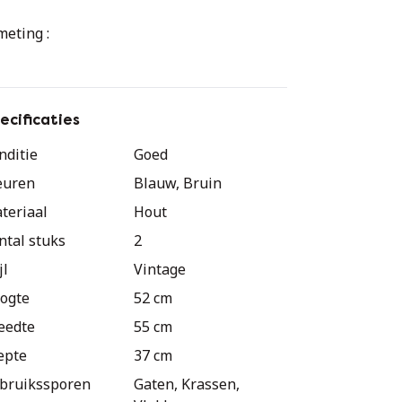
meting :
ogte : 52cm
ngte : 55 cm
ecificaties
nditie
Goed
epte : 37 cm
euren
Blauw, Bruin
lade en 1 draaideur per nachtkastje
teriaal
Hout
ntal stuks
2
d meubilair, heeft sporen van de tijd (zie
jl
Vintage
to, originele handgrepen met hun patina)
ogte
52 cm
d meubilair, met sporen van de tijd (zie
eedte
55 cm
to, originele handgrepen met hun patina)
epte
37 cm
bruikssporen
Gaten, Krassen,