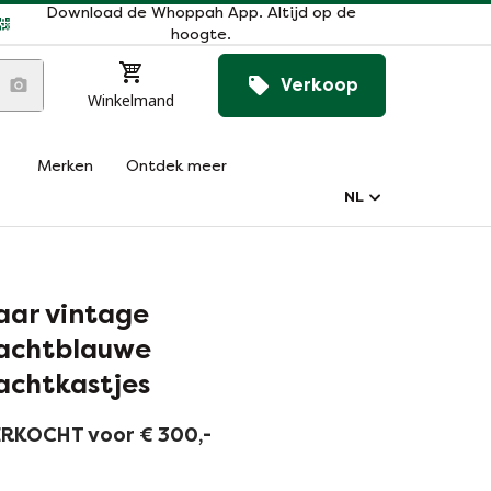
Download de Whoppah App. Altijd op de
hoogte.
Verkoop
Winkelmand
Merken
Ontdek meer
NL
aar vintage
achtblauwe
achtkastjes
RKOCHT voor € 300,-