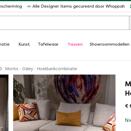
escherming
Alle Designer items gecureerd door Whoppah
ratie
Kunst
Tafelwaar
Tassen
Showroommodellen
Montis - Daley - Hoekbankcombinatie
M
H
€ 
Ni