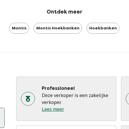
af
Ontdek meer
di
De
Montis
Montis Hoekbanken
Hoekbanken
to
or
vo
kw
me
De
to
Professioneel
wo
Deze verkoper is een zakelijke
st
verkoper.
mi
Lees meer
co
me