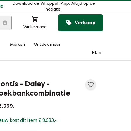
Download de Whoppah App. Altijd op de
hoogte.
Verkoop
Winkelmand
Merken
Ontdek meer
NL
ontis - Daley -
oekbankcombinatie
6.999,-
euw kost dit item € 8.683,-