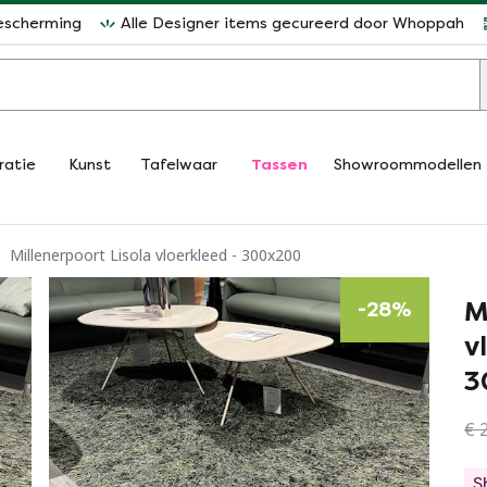
escherming
Alle Designer items gecureerd door Whoppah
ratie
Kunst
Tafelwaar
Tassen
Showroommodellen
Millenerpoort Lisola vloerkleed - 300x200
M
-
28
%
v
3
€ 2
S