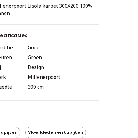
llenerpoort Lisola karpet 300X200 100%
nnen
ecificaties
nditie
Goed
euren
Groen
jl
Design
rk
Millenerpoort
eedte
300 cm
tapijten
Vloerkleden en tapijten