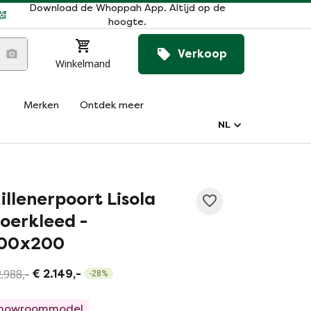
Download de Whoppah App. Altijd op de
hoogte.
Verkoop
Winkelmand
Merken
Ontdek meer
NL
illenerpoort Lisola
loerkleed -
00x200
.988,-
€ 2.149,-
-
28
%
howroommodel