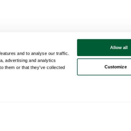
Allow all
atures and to analyse our traffic.
a, advertising and analytics
Customize
o them or that they’ve collected
Gebruiker
Categorieën
Kop
Mijn account
Meubels
Zo w