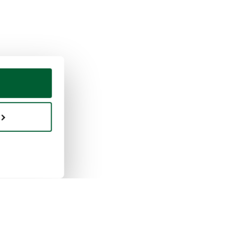
en & verkopen
Whoppah
erkt verkopen
Over ons