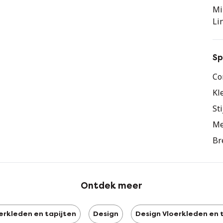
Mi
Li
Sp
Co
Kl
Sti
Me
Br
Ontdek meer
erkleden en tapijten
Design
Design Vloerkleden en 