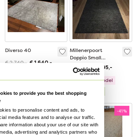
Diverso 40
Millenerpoort
Doppio Small
€ 2.740,-
€ 1.640,-
vloerkleed
€ 2.200,-
€ 395,-
Showroommodel
Showroommodel
Gecureerd
Gecureerd
kies to provide you the best shopping
e
kies to personalise content and ads, to
-
41
%
-
41
%
ial media features and to analyse our traffic.
are information about your use of our site with
 media, advertising and analytics partners who