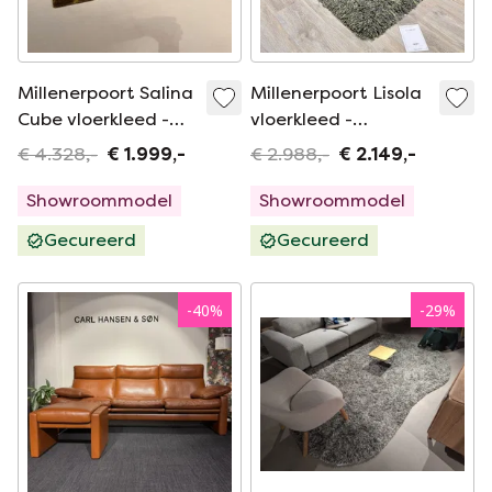
Millenerpoort Salina
Millenerpoort Lisola
Cube vloerkleed -
vloerkleed -
250x300
300x200
€ 4.328,-
€ 1.999,-
€ 2.988,-
€ 2.149,-
Showroommodel
Showroommodel
Gecureerd
Gecureerd
-
40
%
-
29
%