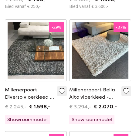
Bied vanaf € 250,-
Bied vanaf € 3.600,-
-
29
%
-
37
%
Millenerpoort
Millenerpoort Bella
Diverso vloerkleed -
Alto vloerkleed -
200x250
300x200
€ 2.245,-
€ 1.598,-
€ 3.294,-
€ 2.070,-
Showroommodel
Showroommodel