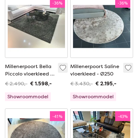
-
36
%
-
36
%
Millenerpoort Bella
Millenerpoort Saline
Piccolo vloerkleed -
vloerkleed - Ø250
200x250
€ 2.490,-
€ 1.598,-
€ 3.430,-
€ 2.195,-
Showroommodel
Showroommodel
-
41
%
-
43
%