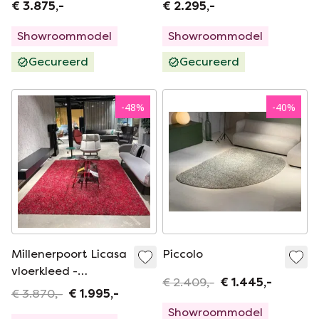
€ 3.875,-
€ 2.295,-
Showroommodel
Showroommodel
Gecureerd
Gecureerd
-
48
%
-
40
%
Millenerpoort Licasa
Piccolo
vloerkleed -
€ 2.409,-
€ 1.445,-
235x300
€ 3.870,-
€ 1.995,-
Showroommodel