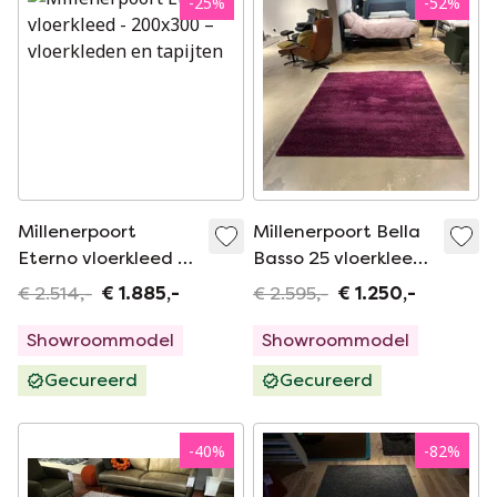
-
25
%
-
52
%
Millenerpoort
Millenerpoort Bella
Eterno vloerkleed -
Basso 25 vloerkleed
200x300
- 200x250
€ 2.514,-
€ 1.885,-
€ 2.595,-
€ 1.250,-
Showroommodel
Showroommodel
Gecureerd
Gecureerd
-
40
%
-
82
%