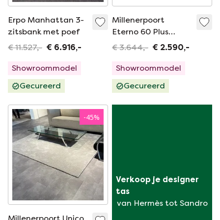
Erpo Manhattan 3-
Millenerpoort
zitsbank met poef
Eterno 60 Plus
vloerkleed - 225x315
€ 11.527,-
€ 6.916,-
€ 3.644,-
€ 2.590,-
Showroommodel
Showroommodel
Gecureerd
Gecureerd
-
45
%
Verkoop je designer 
tas
van Hermès tot Sandro
Millenerpoort Unico