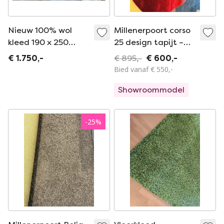
Nieuw 100% wol
Millenerpoort corso
kleed 190 x 250
25 design tapijt –
Millenerpoort
rond 270 cm – luxe
€ 1.750,-
€ 895,-
€ 600,-
vloerkleed
Bied vanaf € 550,-
Showroommodel
-
25
%