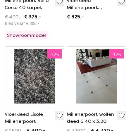
Millenerpoort Belia
Vloerkleed
Corso 40 karpet
Millenerpoort
220x240 cm
€ 499,-
€ 375,-
€ 325,-
Bied vanaf € 300,-
Showroommodel
-
73
%
-
10
%
Vloerkleed Lisole
Millenerpoort wollen
Millenerpoort
kleed 6.40 x 3.20
€ 1.500,-
€ 400,-
€ 4.800,-
€ 4.320,-