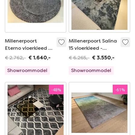
Millenerpoort
Millenerpoort Salina
Eterno vloerkleed -
15 vloerkleed -
Ø250
340x340
€ 2.762,-
€ 1.640,-
€ 6.265,-
€ 3.550,-
Showroommodel
Showroommodel
-
48
%
-
61
%