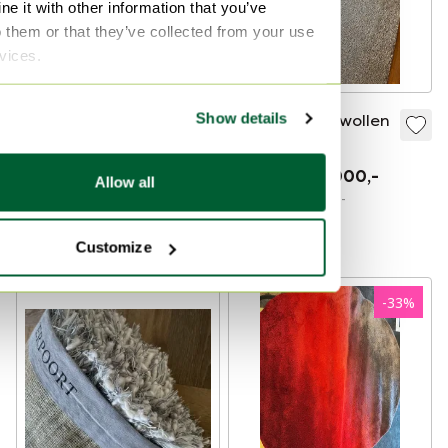
e it with other information that you’ve
o them or that they’ve collected from your use
rvices.
Show details
Piccolo 25
Millenerpoort wollen
tapijt
€ 4.705,-
€ 2.795,-
€ 1.700,-
€ 1.000,-
Allow all
Bied vanaf € 500,-
Showroommodel
Gecureerd
Customize
-
33
%