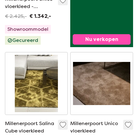
vloerkleed -
250x200
€ 2.425,-
€ 1.342,-
Showroommodel
Nu verkopen
Gecureerd
Millenerpoort Salina
Millenerpoort Unico
Cube vloerkleed
vloerkleed