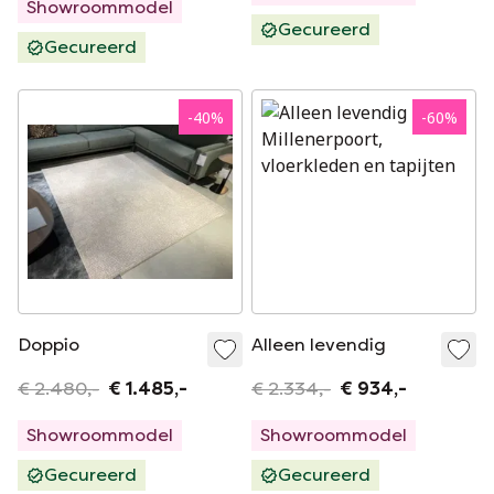
Showroommodel
Gecureerd
Gecureerd
-
40
%
-
60
%
Doppio
Alleen levendig
€ 2.480,-
€ 1.485,-
€ 2.334,-
€ 934,-
Showroommodel
Showroommodel
Gecureerd
Gecureerd