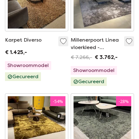
Karpet Diverso
Millenerpoort Linea
vloerkleed -
€ 1.425,-
350x400
€ 7.266,-
€ 3.762,-
Showroommodel
Showroommodel
Gecureerd
Gecureerd
-
54
%
-
28
%