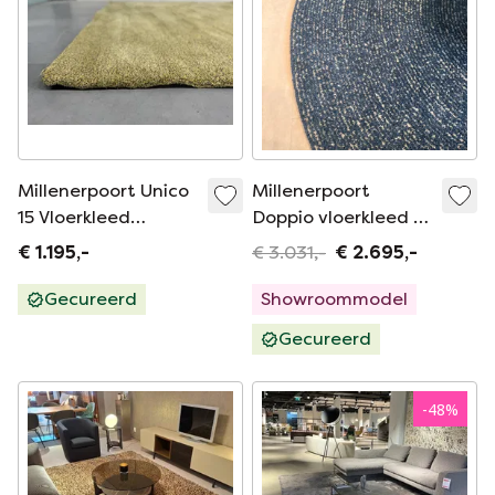
Millenerpoort Unico
Millenerpoort
15 Vloerkleed
Doppio vloerkleed -
190X245
Ø250
€ 1.195,-
€ 3.031,-
€ 2.695,-
Gecureerd
Showroommodel
Gecureerd
-
48
%