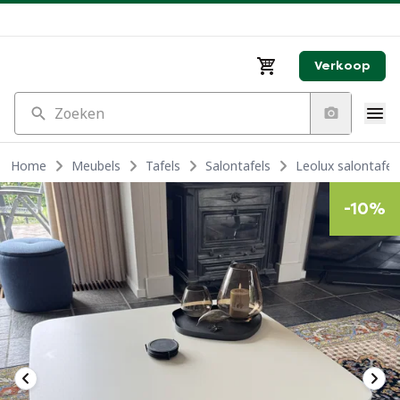
Verkoop
Zoeken
Home
Meubels
Tafels
Salontafels
Leolux salontafel
-
10
%