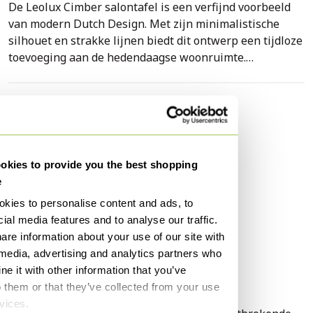
De Leolux Cimber salontafel is een verfijnd voorbeeld
van modern Dutch Design. Met zijn minimalistische
silhouet en strakke lijnen biedt dit ontwerp een tijdloze
toevoeging aan de hedendaagse woonruimte.
Het tafelblad is uitgevoerd in een lichte, crèmekleurige
afwerking, rustend op een elegant metalen onderstel
Specificaties
met een kenmerkende geometrische structuur. De witte
Conditie
Goed
kleurstelling zorgt voor een frisse en ruimtelijke
Kleuren
Wit, Crème
uitstraling. Het originele Leolux merkplaatje en
kies to provide you the best shopping
productlabel zijn aan de onderzijde aanwezig, wat de
Materiaal
Hout, Metaal
e
authenticiteit van dit meubelstuk bevestigt.
Aantal stuks
1
kies to personalise content and ads, to
ial media features and to analyse our traffic.
Merk
Leolux
Deze salontafel verkeert in een goede staat met
are information about your use of our site with
karakteristieke gebruikerssporen van gebruik, zie
Hoogte
30 cm
 media, advertising and analytics partners who
foto’s. De constructie is volledig intact en het ontwerp
Breedte
90 cm
e it with other information that you’ve
behoudt zijn oorspronkelijke charme.
o them or that they’ve collected from your use
Diepte
90 cm
rvices.
Dit meubelstuk komt uitstekend tot zijn recht in een