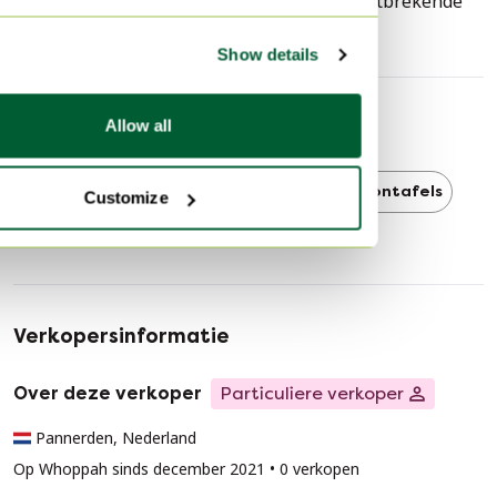
Gebruikssporen
Gechipt, Krassen, Ontbrekende
modern of Scandinavisch interieur. De subtiele
onderdelen
vormgeving maakt het een veelzijdige tafel die
Show details
moeiteloos combineert met zowel strakke als meer
organische zitelementen.
Allow all
Ontdek meer
Leolux
Leolux Salontafels
Salontafels
Customize
Verkopersinformatie
Over deze verkoper
Particuliere verkoper
Pannerden, Nederland
Op Whoppah sinds december 2021 • 0 verkopen