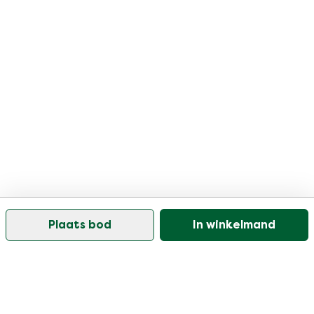
Plaats bod
In winkelmand
Onze klantenservice is open op werkdagen tussen