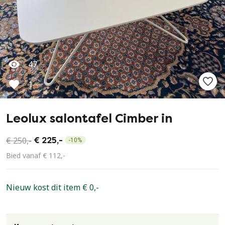
47
1
Leolux salontafel Cimber in
€ 250,-
€ 225,-
-
10
%
Bied vanaf € 112,-
Nieuw kost dit item € 0,-