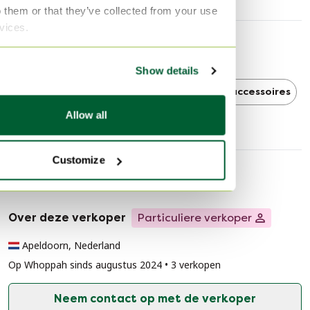
o them or that they’ve collected from your use
rvices.
Ontdek meer
Show details
Ikea
Ikea Tafelaccessoires
Tafelaccessoires
Allow all
Customize
Verkopersinformatie
Over deze verkoper
Particuliere verkoper
Apeldoorn, Nederland
Op Whoppah sinds augustus 2024 • 3 verkopen
Neem contact op met de verkoper