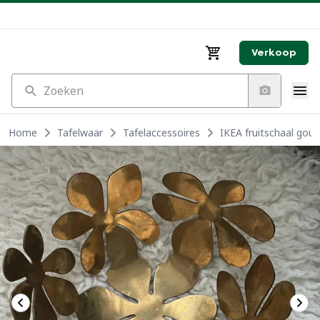
Verkoop
Zoeken
Home
Tafelwaar
Tafelaccessoires
IKEA fruitschaal gou