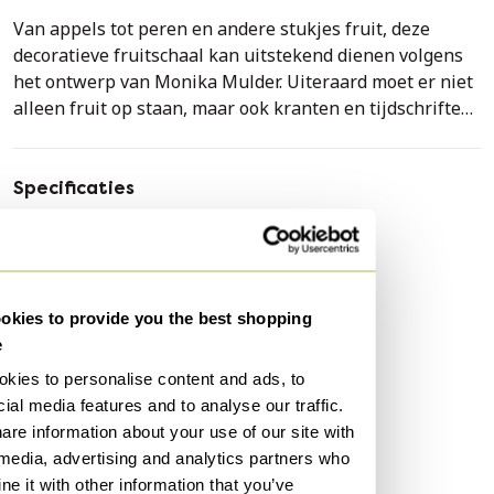
Van appels tot peren en andere stukjes fruit, deze
decoratieve fruitschaal kan uitstekend dienen volgens
het ontwerp van Monika Mulder. Uiteraard moet er niet
alleen fruit op staan, maar ook kranten en tijdschriften
kunnen in dit Nederlandse ontwerp passen.
Overige informatie:
Specificaties
Hoogte: 8 cm
Conditie
Heel goed
Doorsnede: 20 cm
Kleuren
Goud
Materiaal
Metaal
kies to provide you the best shopping
De fruitschaal verkeert in goede vintage staat met
Aantal stuks
1
e
weinig gebruikssporen. De fruitschaal wordt zorgvuldig
Merk
Ikea
verpakt.
kies to personalise content and ads, to
Hoogte
20 cm
ial media features and to analyse our traffic.
are information about your use of our site with
Breedte
20 cm
 media, advertising and analytics partners who
Diepte
20 cm
e it with other information that you’ve