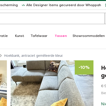
escherming
Alle Designer items gecureerd door Whoppah
ratie
Kunst
Tafelwaar
Tassen
Showroommodellen
Hoekbank, antraciet gemêleerde kleur.
H
-
10
%
g
€ 
Bie
Ni