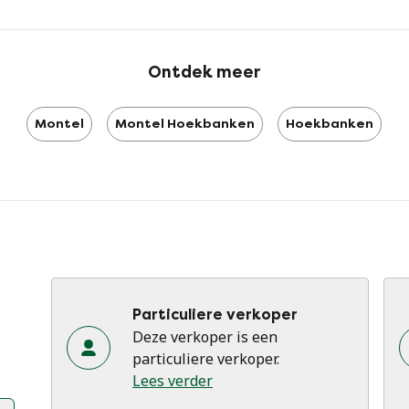
Af
∙ 
Ontdek meer
∙ Z
∙ 
∙ 
Montel
Montel Hoekbanken
Hoekbanken
Eer
De
te
co
af
Ee
Particuliere verkoper
vi
Deze verkoper is een
zo
particuliere verkoper.
ve
Lees verder
Sn