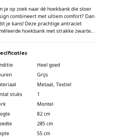
n je op zoek naar dé hoekbank die stoer
sign combineert met ultiem comfort? Dan
 dit je kans! Deze prachtige antraciet
mêleerde hoekbank met strakke zwarte
ten is een absolute eyecatcher in elk
erieur.
ecificaties
arom deze bank?
nditie
Heel goed
Vlekwerend behandeld - ideaal voor
euren
Grijs
ishoudens met kinderen of huisdieren
Extra opgevulde hoekzitting voor optimaal
teriaal
Metaal, Textiel
tcomfort
ntal stuks
1
toer, tijdloos design dat in elk interieur
rk
Montel
st
Amper 3,5 jaar oud - nog jaren plezier
ogte
82 cm
garandeerd
eedte
285 cm
Nieuwprijs €2.750 - nu voor een fractie
epte
55 cm
 de prijs!