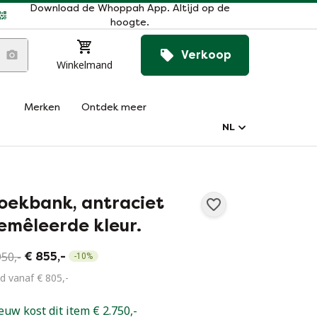
Download de Whoppah App. Altijd op de
hoogte.
Verkoop
Winkelmand
Merken
Ontdek meer
NL
oekbank, antraciet
emêleerde kleur.
950,-
€ 855,-
-
10
%
d vanaf € 805,-
euw kost dit item € 2.750,-