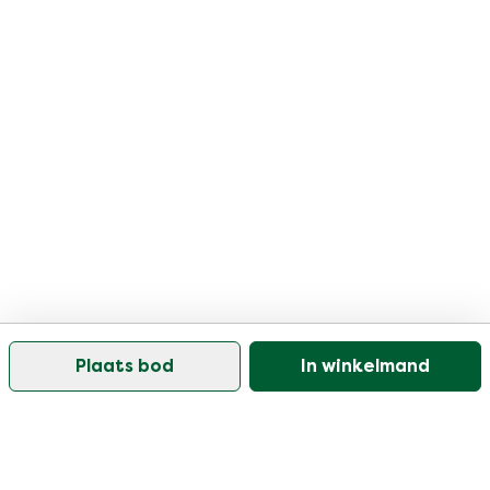
Plaats bod
In winkelmand
Onze klantenservice is open op werkdagen tussen