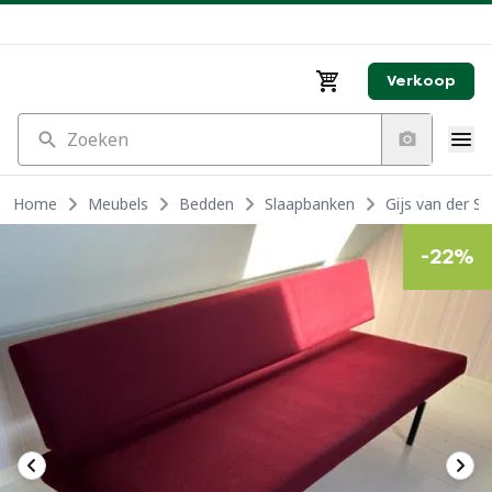
Verkoop
Zoeken
Home
Meubels
Bedden
Slaapbanken
Gijs van der Sl
-
22
%