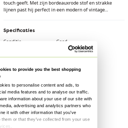
touch geeft. Met zijn bordeauxrode stof en strakke
lijnen past hij perfect in een modern of vintage
interieur. Of je nu een extra slaapplaats nodig hebt of
gewoon een comfortabele plek om te relaxen, deze bank
biedt het allemaal.
Specificaties
Conditie
Goed
Kleuren
Rood, Zwart
Materiaal
Textiel, Metaal
Aantal stuks
1
kies to provide you the best shopping
e
Merk / Ontwerper
Van Der Sluis
kies to personalise content and ads, to
Merk
Gijs Van Der Sluis
ial media features and to analyse our traffic.
Hoogte
72 cm
are information about your use of our site with
Breedte
191 cm
 media, advertising and analytics partners who
e it with other information that you’ve
Diepte
75 cm
o them or that they’ve collected from your use
Zithoogte
40 cm
rvices.