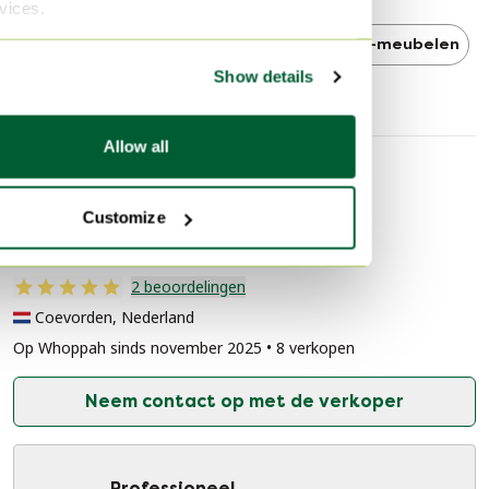
rvices.
Feelings
Feelings tv-meubelen
tv-meubelen
Show details
Allow all
Verkopersinformatie
Customize
Over deze verkoper
Professioneel
2 beoordelingen
Coevorden, Nederland
Op Whoppah sinds november 2025 • 8 verkopen
Neem contact op met de verkoper
Professioneel