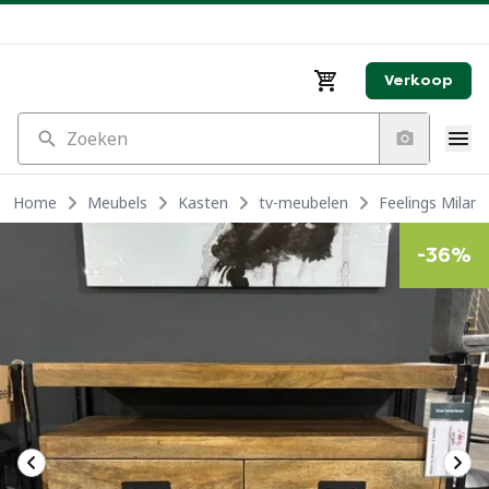
Verkoop
Zoeken
Home
Meubels
Kasten
tv-meubelen
Feelings Milan
-
36
%