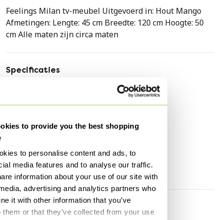
Feelings Milan tv-meubel Uitgevoerd in: Hout Mango
Afmetingen: Lengte: 45 cm Breedte: 120 cm Hoogte: 50
cm Alle maten zijn circa maten
Specificaties
Conditie
Goed
Kleuren
Bruin
Merk
Feelings
kies to provide you the best shopping
Hoogte
50 cm
e
Breedte
120 cm
kies to personalise content and ads, to
ial media features and to analyse our traffic.
Diepte
45 cm
are information about your use of our site with
 media, advertising and analytics partners who
e it with other information that you’ve
Ontdek meer
o them or that they’ve collected from your use