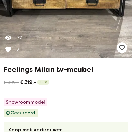
77
2
Feelings Milan tv-meubel
€ 499,-
€ 319,-
-
36
%
Showroommodel
Gecureerd
Koop met vertrouwen