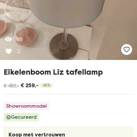
88
2
Eikelenboom Liz tafellamp
€ 480,-
€ 259,-
-
46
%
Showroommodel
Gecureerd
Koop met vertrouwen