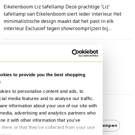
Eikelenboom Liz tafellamp Deze prachtige 'Liz'
tafellamp van Eikelenboom siert ieder interieur. Het
minimalistische design maakt dat het past in elk
interieur. Exclusief tegen showroomprijzen bij
Showroommodellen.
Specificaties
Conditie
Goed
Kleuren
Grijs
kies to provide you the best shopping
Merk
Eikelenboom
e
kies to personalise content and ads, to
ial media features and to analyse our traffic.
are information about your use of our site with
Ontdek meer
 media, advertising and analytics partners who
e it with other information that you’ve
Eikelenboom
Eikelenboom Tafellampen
o them or that they’ve collected from your use
rvices.