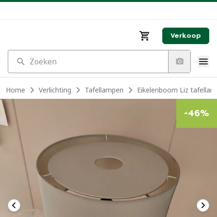
Verkoop
Zoeken
Home
Verlichting
Tafellampen
Eikelenboom Liz tafella
-
46
%