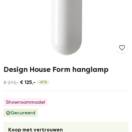
83
4
Design House Form hanglamp
€ 213,-
€ 125,-
-
41
%
Showroommodel
Gecureerd
Koop met vertrouwen