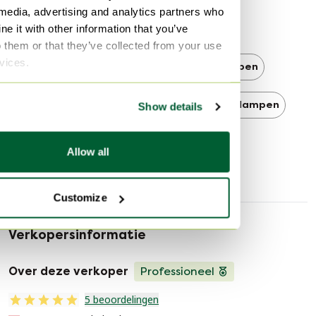
 media, advertising and analytics partners who
e it with other information that you’ve
Design House Stockholm
o them or that they’ve collected from your use
rvices.
Design House Stockholm Hanglampen
Scandinavisch
Scandinavisch Hanglampen
Show details
Hanglampen
Allow all
Customize
Verkopersinformatie
Over deze verkoper
Professioneel
5 beoordelingen