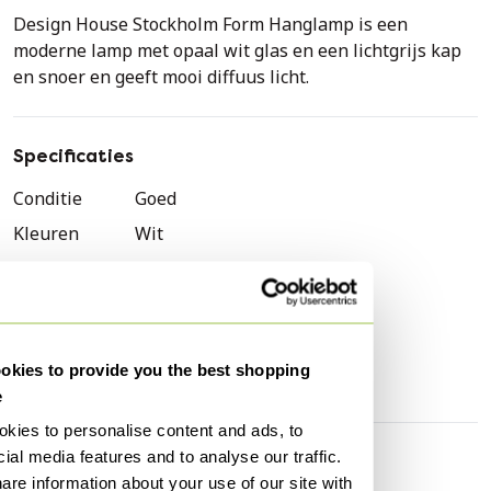
Design House Stockholm Form Hanglamp is een
moderne lamp met opaal wit glas en een lichtgrijs kap
en snoer en geeft mooi diffuus licht.
Specificaties
Conditie
Goed
Kleuren
Wit
Stijl
Scandinavisch
Merk
Design House Stockholm
Hoogte
43 cm
kies to provide you the best shopping
Breedte
12 cm
e
kies to personalise content and ads, to
ial media features and to analyse our traffic.
Ontdek meer
are information about your use of our site with