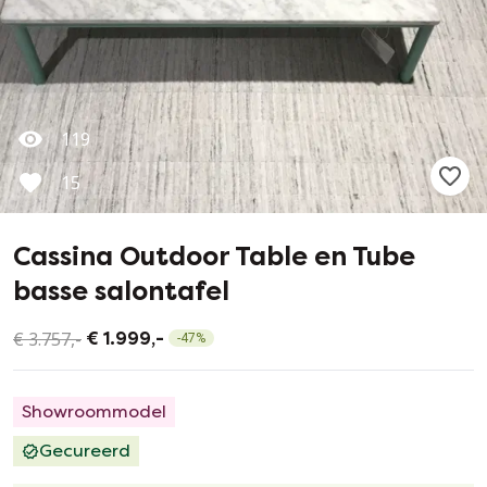
119
15
Cassina Outdoor Table en Tube
basse salontafel
€ 3.757,-
€ 1.999,-
-
47
%
Showroommodel
Gecureerd