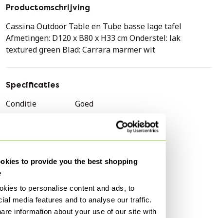
Productomschrijving
Cassina Outdoor Table en Tube basse lage tafel
Afmetingen: D120 x B80 x H33 cm Onderstel: lak
textured green Blad: Carrara marmer wit
Specificaties
Conditie
Goed
Kleuren
Groen, Wit
Aantal stuks
1
Stijl
Design
kies to provide you the best shopping
Merk
Cassina
e
Hoogte
33 cm
kies to personalise content and ads, to
Breedte
80 cm
ial media features and to analyse our traffic.
are information about your use of our site with
Diepte
120 cm