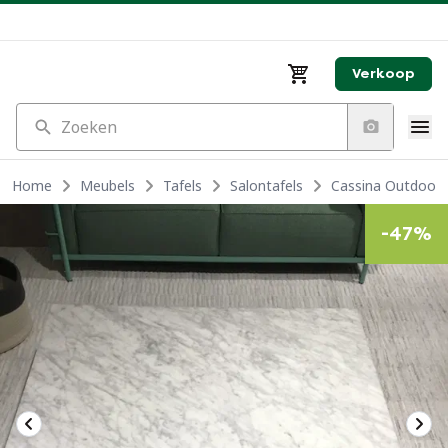
Verkoop
Zoeken
Home
Meubels
Tafels
Salontafels
Cassina Outdoor T
-
47
%