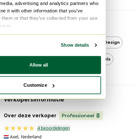
 media, advertising and analytics partners who
e it with other information that you’ve
o them or that they’ve collected from your use
Ontdek meer
rvices.
Cassina
Cassina Salontafels
Design
Show details
Design Salontafels
Salontafels
Allow all
Customize
Verkopersinformatie
Over deze verkoper
Professioneel
4 beoordelingen
Axel, Nederland